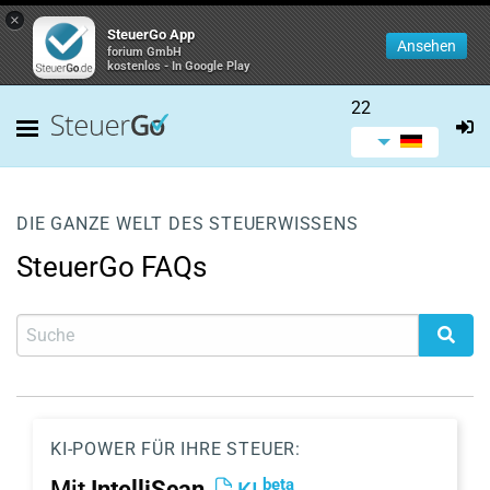
×
SteuerGo App
Ansehen
forium GmbH
kostenlos - In Google Play
22
DIE GANZE WELT DES STEUERWISSENS
SteuerGo FAQs
KI-POWER FÜR IHRE STEUER:
beta
Mit
IntelliScan