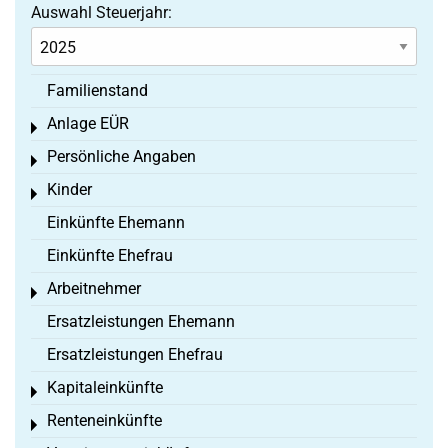
Auswahl Steuerjahr:
Familienstand
Anlage EÜR
Toggle menu
Persönliche Angaben
Toggle menu
Kinder
Toggle menu
Einkünfte Ehemann
Einkünfte Ehefrau
Arbeitnehmer
Toggle menu
Ersatzleistungen Ehemann
Ersatzleistungen Ehefrau
Kapitaleinkünfte
Toggle menu
Renteneinkünfte
Toggle menu