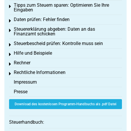
Tipps zum Steuern sparen: Optimieren Sie Ihre
Toggle menu
Eingaben
Daten prüfen: Fehler finden
Toggle menu
Steuererklärung abgeben: Daten an das
Toggle menu
Finanzamt schicken
Steuerbescheid prüfen: Kontrolle muss sein
Toggle menu
Hilfe und Beispiele
Toggle menu
Rechner
Toggle menu
Rechtliche Informationen
Toggle menu
Impressum
Presse
Download des kostenlosen Programm-Handbuchs als .pdf Datei
Steuerhandbuch: