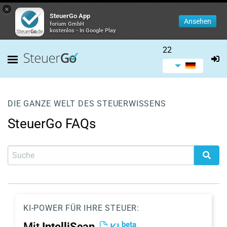
×
SteuerGo App
Ansehen
forium GmbH
kostenlos - In Google Play
22
DIE GANZE WELT DES STEUERWISSENS
SteuerGo FAQs
KI-POWER FÜR IHRE STEUER:
beta
Mit
IntelliScan