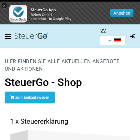
×
SteuerGo App
Ansehen
forium GmbH
kostenlos - In Google Play
22
HIER FINDEN SIE ALLE AKTUELLEN ANGEBOTE
UND AKTIONEN
SteuerGo - Shop
zum Einkaufswagen
1 x Steuererklärung