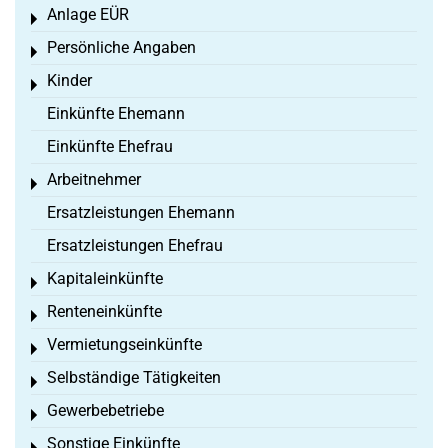
Anlage EÜR
Toggle menu
Persönliche Angaben
Toggle menu
Kinder
Toggle menu
Einkünfte Ehemann
Einkünfte Ehefrau
Arbeitnehmer
Toggle menu
Ersatzleistungen Ehemann
Ersatzleistungen Ehefrau
Kapitaleinkünfte
Toggle menu
Renteneinkünfte
Toggle menu
Vermietungseinkünfte
Toggle menu
Selbständige Tätigkeiten
Toggle menu
Gewerbebetriebe
Toggle menu
Sonstige Einkünfte