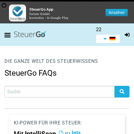
×
SteuerGo App
Ansehen
forium GmbH
kostenlos - In Google Play
22
DIE GANZE WELT DES STEUERWISSENS
SteuerGo FAQs
KI-POWER FÜR IHRE STEUER:
beta
Mit
IntelliScan