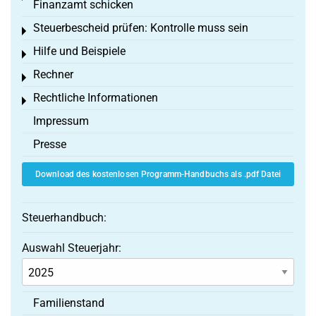
Finanzamt schicken
Steuerbescheid prüfen: Kontrolle muss sein
Toggle menu
Hilfe und Beispiele
Toggle menu
Rechner
Toggle menu
Rechtliche Informationen
Toggle menu
Impressum
Presse
Download des kostenlosen Programm-Handbuchs als .pdf Datei
Steuerhandbuch:
Auswahl Steuerjahr:
Familienstand