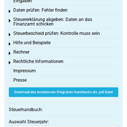
Eingaben
Daten prüfen: Fehler finden
Toggle menu
Steuererklärung abgeben: Daten an das
Toggle menu
Finanzamt schicken
Steuerbescheid prüfen: Kontrolle muss sein
Toggle menu
Hilfe und Beispiele
Toggle menu
Rechner
Toggle menu
Rechtliche Informationen
Toggle menu
Impressum
Presse
Download des kostenlosen Programm-Handbuchs als .pdf Datei
Steuerhandbuch:
Auswahl Steuerjahr: