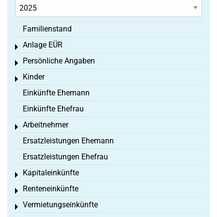
Familienstand
Anlage EÜR
Toggle menu
Persönliche Angaben
Toggle menu
Kinder
Toggle menu
Einkünfte Ehemann
Einkünfte Ehefrau
Arbeitnehmer
Toggle menu
Ersatzleistungen Ehemann
Ersatzleistungen Ehefrau
Kapitaleinkünfte
Toggle menu
Renteneinkünfte
Toggle menu
Vermietungseinkünfte
Toggle menu