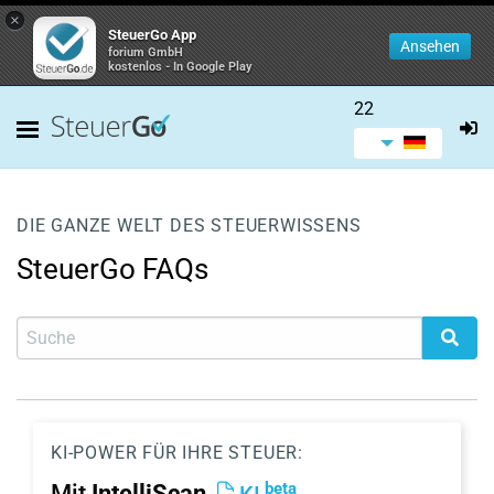
×
SteuerGo App
Ansehen
forium GmbH
kostenlos - In Google Play
22
DIE GANZE WELT DES STEUERWISSENS
SteuerGo FAQs
KI-POWER FÜR IHRE STEUER:
beta
Mit
IntelliScan