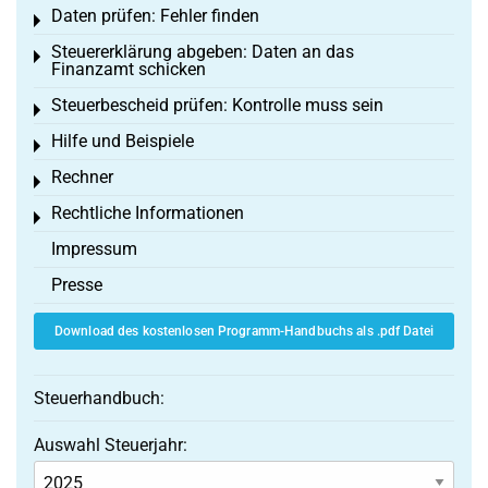
Daten prüfen: Fehler finden
Toggle menu
Steuererklärung abgeben: Daten an das
Toggle menu
Finanzamt schicken
Steuerbescheid prüfen: Kontrolle muss sein
Toggle menu
Hilfe und Beispiele
Toggle menu
Rechner
Toggle menu
Rechtliche Informationen
Toggle menu
Impressum
Presse
Download des kostenlosen Programm-Handbuchs als .pdf Datei
Steuerhandbuch:
Auswahl Steuerjahr: