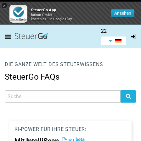
×
SteuerGo App
Ansehen
forium GmbH
kostenlos - In Google Play
22
DIE GANZE WELT DES STEUERWISSENS
SteuerGo FAQs
KI-POWER FÜR IHRE STEUER:
beta
Mit
IntelliScan