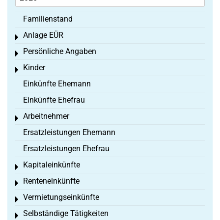
Familienstand
Anlage EÜR
Toggle menu
Persönliche Angaben
Toggle menu
Kinder
Toggle menu
Einkünfte Ehemann
Einkünfte Ehefrau
Arbeitnehmer
Toggle menu
Ersatzleistungen Ehemann
Ersatzleistungen Ehefrau
Kapitaleinkünfte
Toggle menu
Renteneinkünfte
Toggle menu
Vermietungseinkünfte
Toggle menu
Selbständige Tätigkeiten
Toggle menu