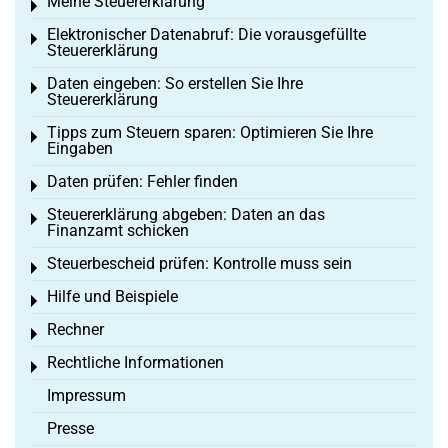
Meine Steuererklärung
Toggle menu
Elektronischer Datenabruf: Die vorausgefüllte
Toggle menu
Steuererklärung
Daten eingeben: So erstellen Sie Ihre
Toggle menu
Steuererklärung
Tipps zum Steuern sparen: Optimieren Sie Ihre
Toggle menu
Eingaben
Daten prüfen: Fehler finden
Toggle menu
Steuererklärung abgeben: Daten an das
Toggle menu
Finanzamt schicken
Steuerbescheid prüfen: Kontrolle muss sein
Toggle menu
Hilfe und Beispiele
Toggle menu
Rechner
Toggle menu
Rechtliche Informationen
Toggle menu
Impressum
Presse