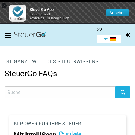
×
SteuerGo App
Ansehen
forium GmbH
kostenlos - In Google Play
22
DIE GANZE WELT DES STEUERWISSENS
SteuerGo FAQs
KI-POWER FÜR IHRE STEUER:
beta
Mit
IntelliScan