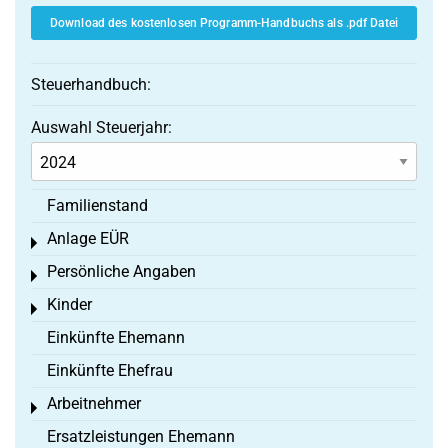
Download des kostenlosen Programm-Handbuchs als .pdf Datei
Steuerhandbuch:
Auswahl Steuerjahr:
Familienstand
Anlage EÜR
Toggle menu
Persönliche Angaben
Toggle menu
Kinder
Toggle menu
Einkünfte Ehemann
Einkünfte Ehefrau
Arbeitnehmer
Toggle menu
Ersatzleistungen Ehemann