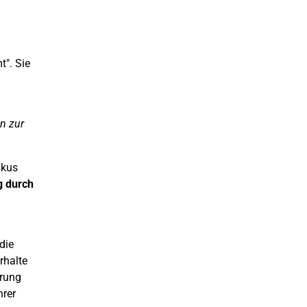
t". Sie
n zur
skus
g durch
die
rhalte
ärung
hrer