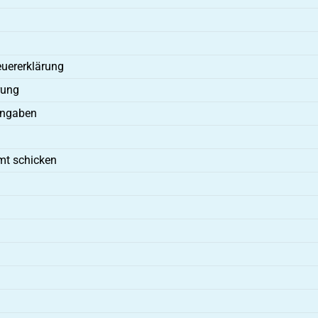
euererklärung
rung
Eingaben
mt schicken