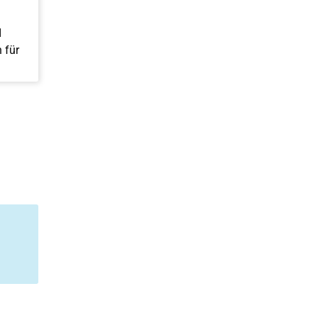
I
 für
l