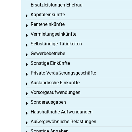
Ersatzleistungen Ehefrau
Kapitaleinkünfte
Toggle menu
Renteneinkünfte
Toggle menu
Vermietungseinkünfte
Toggle menu
Selbständige Tätigkeiten
Toggle menu
Gewerbebetriebe
Toggle menu
Sonstige Einkünfte
Toggle menu
Private Veräußerungsgeschäfte
Toggle menu
Ausländische Einkünfte
Toggle menu
Vorsorgeaufwendungen
Toggle menu
Sonderausgaben
Toggle menu
Haushaltnahe Aufwendungen
Toggle menu
Außergewöhnliche Belastungen
Toggle menu
Sonstige Angaben