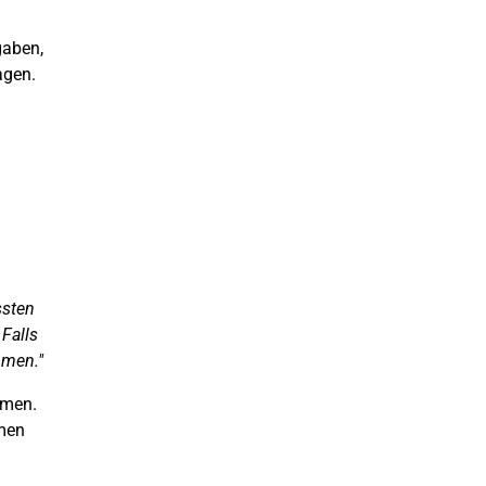
gaben,
agen.
ssten
Falls
hmen."
hmen.
hmen