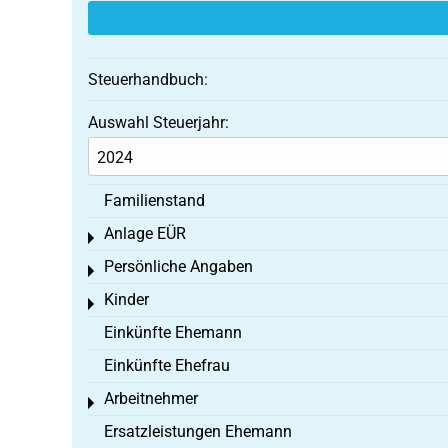
Steuerhandbuch:
Auswahl Steuerjahr:
Familienstand
Anlage EÜR
Toggle menu
Persönliche Angaben
Toggle menu
Kinder
Toggle menu
Einkünfte Ehemann
Einkünfte Ehefrau
Arbeitnehmer
Toggle menu
Ersatzleistungen Ehemann