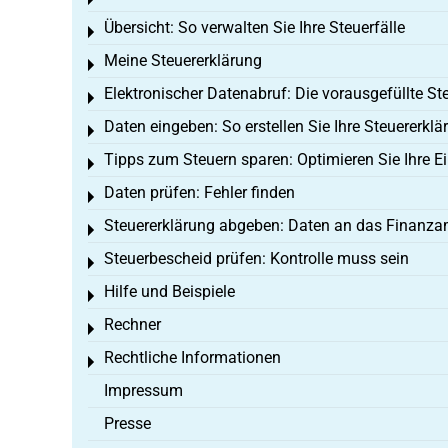
Toggle menu
Übersicht: So verwalten Sie Ihre Steuerfälle
Toggle menu
Meine Steuererklärung
Toggle menu
Elektronischer Datenabruf: Die vorausgefüllte St
Toggle menu
Daten eingeben: So erstellen Sie Ihre Steuererklä
Toggle menu
Tipps zum Steuern sparen: Optimieren Sie Ihre 
Toggle menu
Daten prüfen: Fehler finden
Toggle menu
Steuererklärung abgeben: Daten an das Finanza
Toggle menu
Steuerbescheid prüfen: Kontrolle muss sein
Toggle menu
Hilfe und Beispiele
Toggle menu
Rechner
Toggle menu
Rechtliche Informationen
Toggle menu
Impressum
Presse