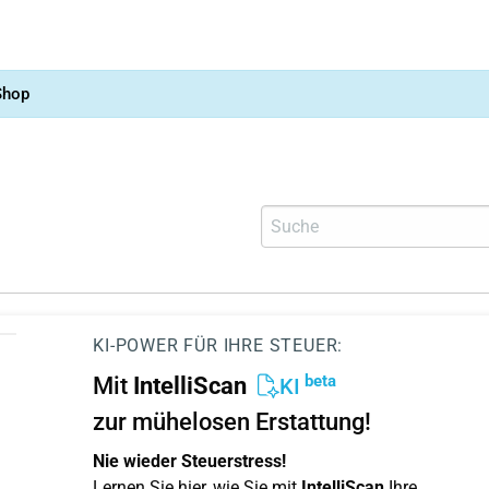
Shop
KI-POWER FÜR IHRE STEUER:
beta
Mit
IntelliScan
KI
zur mühelosen Erstattung!
Nie wieder Steuerstress!
Lernen Sie hier, wie Sie mit
IntelliScan
Ihre