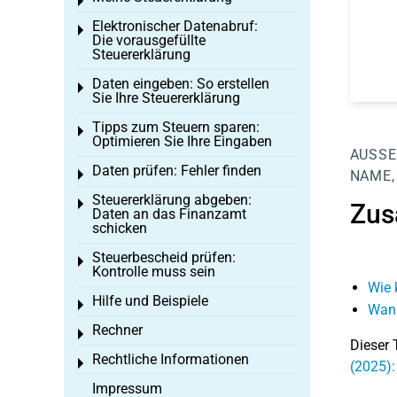
Toggle menu
Elektronischer Datenabruf:
Toggle menu
Die vorausgefüllte
Steuererklärung
Daten eingeben: So erstellen
Toggle menu
Sie Ihre Steuererklärung
Tipps zum Steuern sparen:
Toggle menu
Optimieren Sie Ihre Eingaben
AUSSE
Daten prüfen: Fehler finden
Toggle menu
NAME, 
Steuererklärung abgeben:
Toggle menu
Zus
Daten an das Finanzamt
schicken
Steuerbescheid prüfen:
Toggle menu
Kontrolle muss sein
Wie 
Hilfe und Beispiele
Toggle menu
Wann
Rechner
Toggle menu
Dieser 
Rechtliche Informationen
Toggle menu
(2025)
Impressum