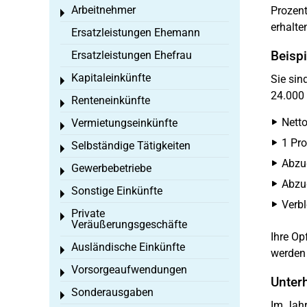
Arbeitnehmer
Prozent
Toggle menu
erhalte
Ersatzleistungen Ehemann
Beisp
Ersatzleistungen Ehefrau
Kapitaleinkünfte
Sie sin
Toggle menu
24.000 
Renteneinkünfte
Toggle menu
Nett
Vermietungseinkünfte
Toggle menu
1 Pro
Selbständige Tätigkeiten
Toggle menu
Abzug
Gewerbebetriebe
Toggle menu
Abzug
Sonstige Einkünfte
Toggle menu
Verbl
Private
Toggle menu
Veräußerungsgeschäfte
Ihre Op
Ausländische Einkünfte
Toggle menu
werden 
Vorsorgeaufwendungen
Toggle menu
Unter
Sonderausgaben
Toggle menu
Im Jahr