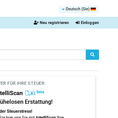
Deutsch (Sie)
Neu registrieren
Einloggen
ER FÜR IHRE STEUER:
beta
ntelliScan
KI
ühelosen Erstattung!
der Steuerstress!
ie hier, wie Sie mit
IntelliScan
Ihre