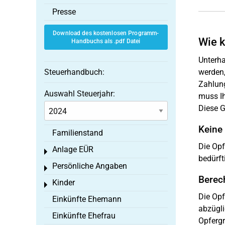
Presse
Download des kostenlosen Programm-
Wie k
Handbuchs als .pdf Datei
Unterha
Steuerhandbuch:
werden,
Zahlung
Auswahl Steuerjahr:
muss Ih
Diese G
Keine
Familienstand
Die Opf
Anlage EÜR
Toggle menu
bedürft
Persönliche Angaben
Toggle menu
Berec
Kinder
Toggle menu
Die Opf
Einkünfte Ehemann
abzügli
Einkünfte Ehefrau
Opfergr