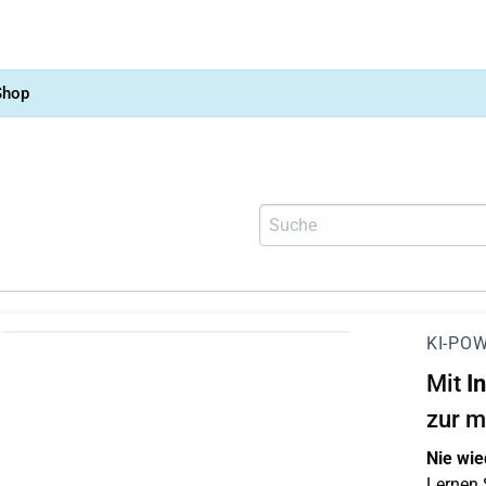
Shop
KI-POW
Mit
I
zur m
Nie wie
Lernen S