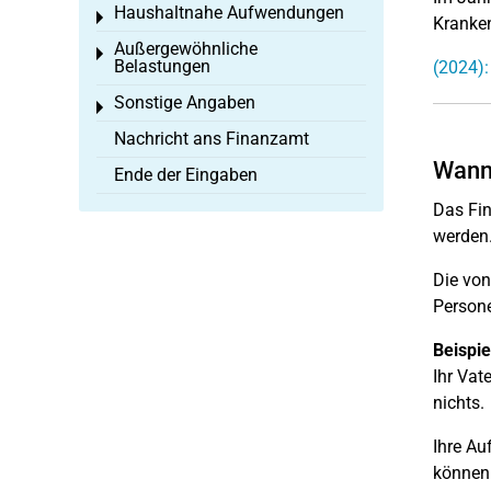
Haushaltnahe Aufwendungen
Toggle menu
Kranken
Außergewöhnliche
Toggle menu
Belastungen
(2024):
Sonstige Angaben
Toggle menu
Nachricht ans Finanzamt
Wann
Ende der Eingaben
Das Fin
werden
Die von
Persone
Beispie
Ihr Vat
nichts.
Ihre Au
können 