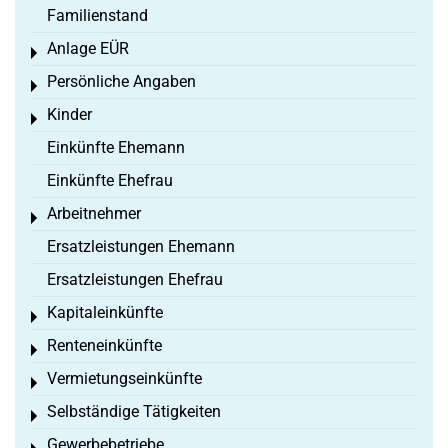
Familienstand
Anlage EÜR
Toggle menu
Persönliche Angaben
Toggle menu
Kinder
Toggle menu
Einkünfte Ehemann
Einkünfte Ehefrau
Arbeitnehmer
Toggle menu
Ersatzleistungen Ehemann
Ersatzleistungen Ehefrau
Kapitaleinkünfte
Toggle menu
Renteneinkünfte
Toggle menu
Vermietungseinkünfte
Toggle menu
Selbständige Tätigkeiten
Toggle menu
Gewerbebetriebe