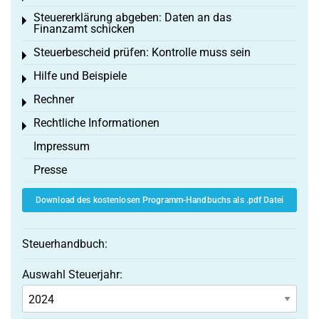
Steuererklärung abgeben: Daten an das
Toggle menu
Finanzamt schicken
Steuerbescheid prüfen: Kontrolle muss sein
Toggle menu
Hilfe und Beispiele
Toggle menu
Rechner
Toggle menu
Rechtliche Informationen
Toggle menu
Impressum
Presse
Download des kostenlosen Programm-Handbuchs als .pdf Datei
Steuerhandbuch:
Auswahl Steuerjahr: