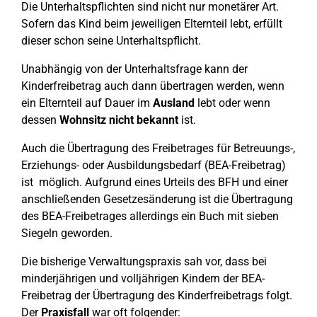
Die Unterhaltspflichten sind nicht nur monetärer Art.
Sofern das Kind beim jeweiligen Elternteil lebt, erfüllt
dieser schon seine Unterhaltspflicht.
Unabhängig von der Unterhaltsfrage kann der
Kinderfreibetrag auch dann übertragen werden, wenn
ein Elternteil auf Dauer im
Ausland
lebt oder wenn
dessen
Wohnsitz nicht bekannt
ist.
Auch die Übertragung des Freibetrages für Betreuungs-,
Erziehungs- oder Ausbildungsbedarf (BEA-Freibetrag)
ist möglich. Aufgrund eines Urteils des BFH und einer
anschließenden Gesetzesänderung ist die Übertragung
des BEA-Freibetrages allerdings ein Buch mit sieben
Siegeln geworden.
Die bisherige Verwaltungspraxis sah vor, dass bei
minderjährigen und volljährigen Kindern der BEA-
Freibetrag der Übertragung des Kinderfreibetrags folgt.
Der
Praxisfall
war oft folgender: