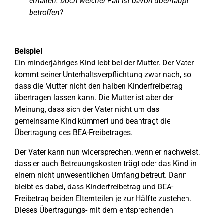
erhalten. Doch welcher Fall ist davon überhaupt
betroffen?
Beispiel
Ein minderjähriges Kind lebt bei der Mutter. Der Vater
kommt seiner Unterhaltsverpflichtung zwar nach, so
dass die Mutter nicht den halben Kinderfreibetrag
übertragen lassen kann. Die Mutter ist aber der
Meinung, dass sich der Vater nicht um das
gemeinsame Kind kümmert und beantragt die
Übertragung des BEA-Freibetrages.
Der Vater kann nun widersprechen, wenn er nachweist,
dass er auch Betreuungskosten trägt oder das Kind in
einem nicht unwesentlichen Umfang betreut. Dann
bleibt es dabei, dass Kinderfreibetrag und BEA-
Freibetrag beiden Elternteilen je zur Hälfte zustehen.
Dieses Übertragungs- mit dem entsprechenden