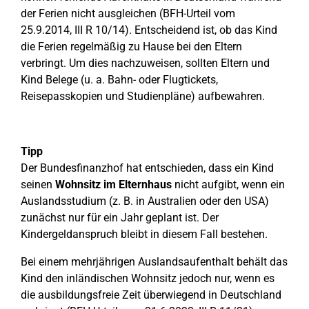
der Ferien nicht ausgleichen (BFH-Urteil vom
25.9.2014, III R 10/14). Entscheidend ist, ob das Kind
die Ferien regelmäßig zu Hause bei den Eltern
verbringt. Um dies nachzuweisen, sollten Eltern und
Kind Belege (u. a. Bahn- oder Flugtickets,
Reisepasskopien und Studienpläne) aufbewahren.
Tipp
Der Bundesfinanzhof hat entschieden, dass ein Kind
seinen
Wohnsitz im Elternhaus
nicht aufgibt, wenn ein
Auslandsstudium (z. B. in Australien oder den USA)
zunächst nur für ein Jahr geplant ist. Der
Kindergeldanspruch bleibt in diesem Fall bestehen.
Bei einem mehrjährigen Auslandsaufenthalt behält das
Kind den inländischen Wohnsitz jedoch nur, wenn es
die ausbildungsfreie Zeit überwiegend in Deutschland