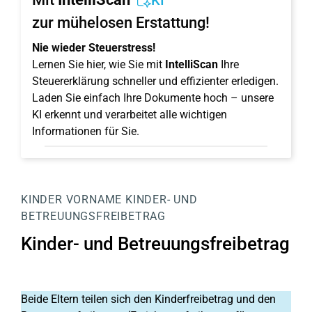
KI
zur mühelosen Erstattung!
Nie wieder Steuerstress!
Lernen Sie hier, wie Sie mit
IntelliScan
Ihre
Steuererklärung schneller und effizienter erledigen.
Laden Sie einfach Ihre Dokumente hoch – unsere
KI erkennt und verarbeitet alle wichtigen
Informationen für Sie.
KINDER
VORNAME
KINDER- UND
BETREUUNGSFREIBETRAG
Kinder- und Betreuungsfreibetrag
Beide Eltern teilen sich den Kinderfreibetrag und den