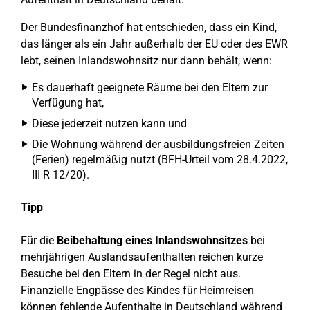
Der Bundesfinanzhof hat entschieden, dass ein Kind,
das länger als ein Jahr außerhalb der EU oder des EWR
lebt, seinen Inlandswohnsitz nur dann behält, wenn:
Es dauerhaft geeignete Räume bei den Eltern zur
Verfügung hat,
Diese jederzeit nutzen kann und
Die Wohnung während der ausbildungsfreien Zeiten
(Ferien) regelmäßig nutzt (BFH-Urteil vom 28.4.2022,
III R 12/20).
Tipp
Für die
Beibehaltung eines Inlandswohnsitzes
bei
mehrjährigen Auslandsaufenthalten reichen kurze
Besuche bei den Eltern in der Regel nicht aus.
Finanzielle Engpässe des Kindes für Heimreisen
können fehlende Aufenthalte in Deutschland während