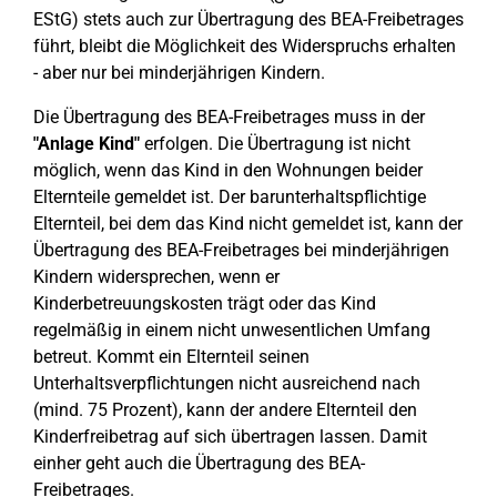
EStG) stets auch zur Übertragung des BEA-Freibetrages
führt, bleibt die Möglichkeit des Widerspruchs erhalten
- aber nur bei minderjährigen Kindern.
Die Übertragung des BEA-Freibetrages muss in der
"Anlage Kind"
erfolgen. Die Übertragung ist nicht
möglich, wenn das Kind in den Wohnungen beider
Elternteile gemeldet ist. Der barunterhaltspflichtige
Elternteil, bei dem das Kind nicht gemeldet ist, kann der
Übertragung des BEA-Freibetrages bei minderjährigen
Kindern widersprechen, wenn er
Kinderbetreuungskosten trägt oder das Kind
regelmäßig in einem nicht unwesentlichen Umfang
betreut. Kommt ein Elternteil seinen
Unterhaltsverpflichtungen nicht ausreichend nach
(mind. 75 Prozent), kann der andere Elternteil den
Kinderfreibetrag auf sich übertragen lassen. Damit
einher geht auch die Übertragung des BEA-
Freibetrages.