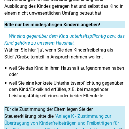
Ausbildung des Kindes getragen hat und selbst das Kind in
einem nicht unwesentlichen Umfang betreut hat.
Bitte nur bei minderjährigen Kindern angeben!
Wir sind gegenüber dem Kind unterhaltspflichtig bzw. das
Kind gehörte zu unserem Haushalt.
Wählen Sie hier "ja", wenn Sie den Kinderfreibetrag als
Stief-/Großelternteil in Anspruch nehmen wollen,
weil Sie das Kind in Ihren Haushalt aufgenommen haben
oder
weil Sie eine konkrete Unterhaltsverpflichtung gegenüber
dem Kind/Enkelkind erfüllen, z.B. bei mangelnder
Leistungsfähigkeit eines oder beider Elternteile.
Für die Zustimmung der Eltern legen Sie der
Steuererklärung bitte die "
Anlage K - Zustimmung zur
Übertragung von Kinderfreibeträgen und Freibeträgen für