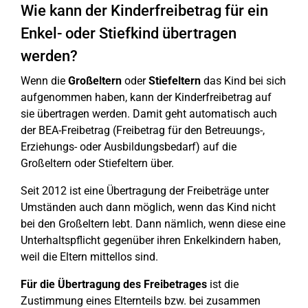
Wie kann der Kinderfreibetrag für ein
Enkel- oder Stiefkind übertragen
werden?
Wenn die
Großeltern
oder
Stiefeltern
das Kind bei sich
aufgenommen haben, kann der Kinderfreibetrag auf
sie übertragen werden. Damit geht automatisch auch
der BEA-Freibetrag (Freibetrag für den Betreuungs-,
Erziehungs- oder Ausbildungsbedarf) auf die
Großeltern oder Stiefeltern über.
Seit 2012 ist eine Übertragung der Freibeträge unter
Umständen auch dann möglich, wenn das Kind nicht
bei den Großeltern lebt. Dann nämlich, wenn diese eine
Unterhaltspflicht gegenüber ihren Enkelkindern haben,
weil die Eltern mittellos sind.
Für die Übertragung des Freibetrages
ist die
Zustimmung eines Elternteils bzw. bei zusammen