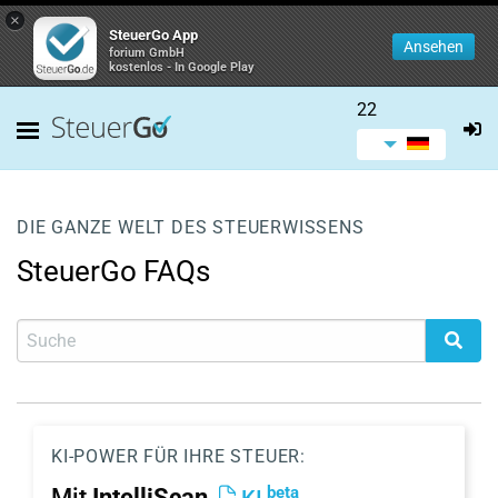
×
SteuerGo App
Ansehen
forium GmbH
kostenlos - In Google Play
22
DIE GANZE WELT DES STEUERWISSENS
SteuerGo FAQs
KI-POWER FÜR IHRE STEUER:
beta
Mit
IntelliScan