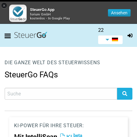
×
SteuerGo App
Ansehen
forium GmbH
kostenlos - In Google Play
22
DIE GANZE WELT DES STEUERWISSENS
SteuerGo FAQs
KI-POWER FÜR IHRE STEUER:
beta
Mit
IntelliScan