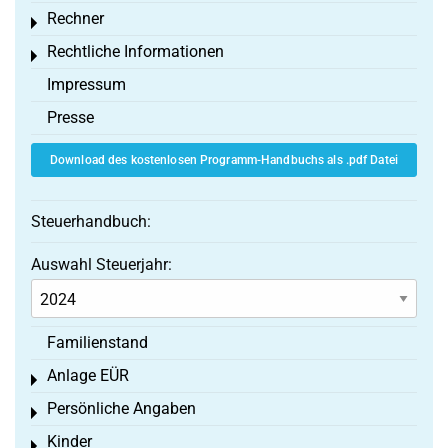
Rechner
Toggle menu
Rechtliche Informationen
Toggle menu
Impressum
Presse
Download des kostenlosen Programm-Handbuchs als .pdf Datei
Steuerhandbuch:
Auswahl Steuerjahr:
Familienstand
Anlage EÜR
Toggle menu
Persönliche Angaben
Toggle menu
Kinder
Toggle menu