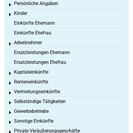
Persönliche Angaben
Toggle menu
Kinder
Toggle menu
Einkünfte Ehemann
Einkünfte Ehefrau
Arbeitnehmer
Toggle menu
Ersatzleistungen Ehemann
Ersatzleistungen Ehefrau
Kapitaleinkünfte
Toggle menu
Renteneinkünfte
Toggle menu
Vermietungseinkünfte
Toggle menu
Selbständige Tätigkeiten
Toggle menu
Gewerbebetriebe
Toggle menu
Sonstige Einkünfte
Toggle menu
Private Veräußerungsgeschäfte
Toggle menu