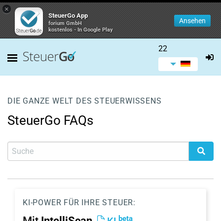
×
SteuerGo App
Ansehen
forium GmbH
kostenlos - In Google Play
22
DIE GANZE WELT DES STEUERWISSENS
SteuerGo FAQs
KI-POWER FÜR IHRE STEUER:
beta
Mit
IntelliScan