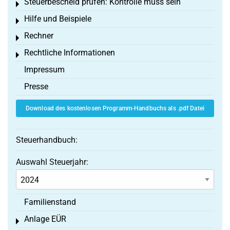
Steuerbescheid prüfen: Kontrolle muss sein
Toggle menu
Hilfe und Beispiele
Toggle menu
Rechner
Toggle menu
Rechtliche Informationen
Toggle menu
Impressum
Presse
Download des kostenlosen Programm-Handbuchs als .pdf Datei
Steuerhandbuch:
Auswahl Steuerjahr:
Familienstand
Anlage EÜR
Toggle menu