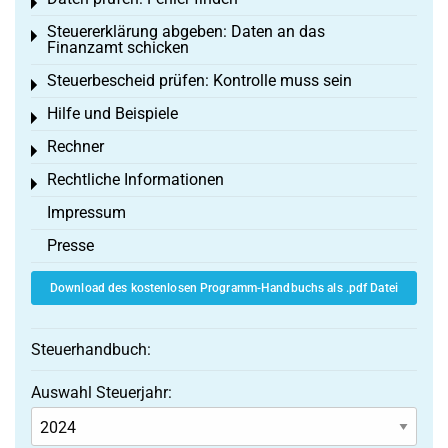
Toggle menu
Steuererklärung abgeben: Daten an das
Toggle menu
Finanzamt schicken
Steuerbescheid prüfen: Kontrolle muss sein
Toggle menu
Hilfe und Beispiele
Toggle menu
Rechner
Toggle menu
Rechtliche Informationen
Toggle menu
Impressum
Presse
Download des kostenlosen Programm-Handbuchs als .pdf Datei
Steuerhandbuch:
Auswahl Steuerjahr: