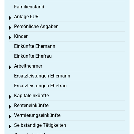
Familienstand
Anlage EÜR
Toggle menu
Persönliche Angaben
Toggle menu
Kinder
Toggle menu
Einkünfte Ehemann
Einkünfte Ehefrau
Arbeitnehmer
Toggle menu
Ersatzleistungen Ehemann
Ersatzleistungen Ehefrau
Kapitaleinkünfte
Toggle menu
Renteneinkünfte
Toggle menu
Vermietungseinkünfte
Toggle menu
Selbständige Tätigkeiten
Toggle menu