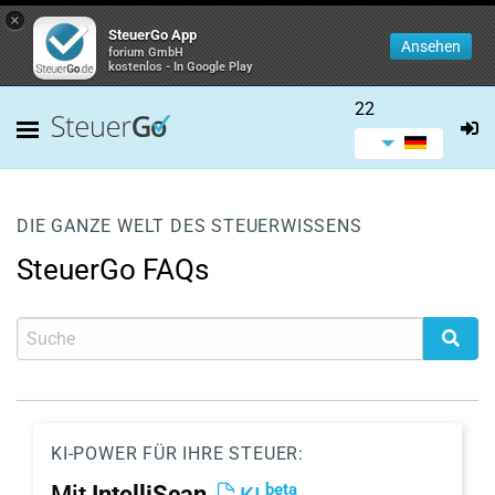
×
SteuerGo App
Ansehen
forium GmbH
kostenlos - In Google Play
22
DIE GANZE WELT DES STEUERWISSENS
SteuerGo FAQs
KI-POWER FÜR IHRE STEUER:
beta
Mit
IntelliScan