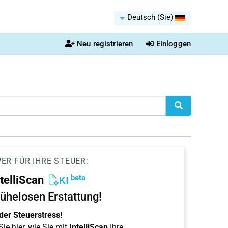
Deutsch (Sie)
Neu registrieren
Einloggen
ER FÜR IHRE STEUER:
beta
ntelliScan
KI
ühelosen Erstattung!
der Steuerstress!
ie hier, wie Sie mit
IntelliScan
Ihre