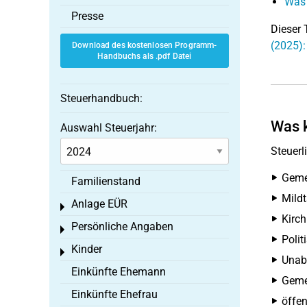
Was 
Presse
Dieser 
(2025):
Download des kostenlosen Programm-
Handbuchs als .pdf Datei
Steuerhandbuch:
Was k
Auswahl Steuerjahr:
Steuerl
Geme
Familienstand
Mildt
Anlage EÜR
Toggle menu
Kirch
Persönliche Angaben
Toggle menu
Polit
Kinder
Toggle menu
Unab
Einkünfte Ehemann
Geme
Einkünfte Ehefrau
öffen