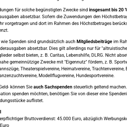
ungen für solche begünstigten Zwecke sind
insgesamt bis 20 
usgaben absetzbar. Sofern die Zuwendungen den Höchstbetrag ü
hr vorgetragen und dort im Rahmen des Höchstbetrages berücksic
nzt.
 wie Spenden sind grundsätzlich auch
Mitgliedsbeiträge
im Rah
derausgaben absetzbar. Dies gilt allerdings nur für "altruistisch
glieder selbst bieten, z. B. Caritas, Lebenshilfe, DLRG. Nicht abs
tnahe gemeinnützige Zwecke mit "Eigennutz" fördern, z. B. Sport
nnszüge, Theaterspielvereine, Heimatvereine, Trachtenvereine, 
anzenzuchtvereine, Modellflugvereine, Hundesportvereine.
Geld- können Sie
auch Sachspenden
steuerlich geltend machen.
ation spenden möchten, benötigen Sie von dieser eine Spenden
idungsstücke auflistet.
l
uerpflichtiger Bruttoverdienst: 45.000 Euro, abzüglich Werbungs
 Euro