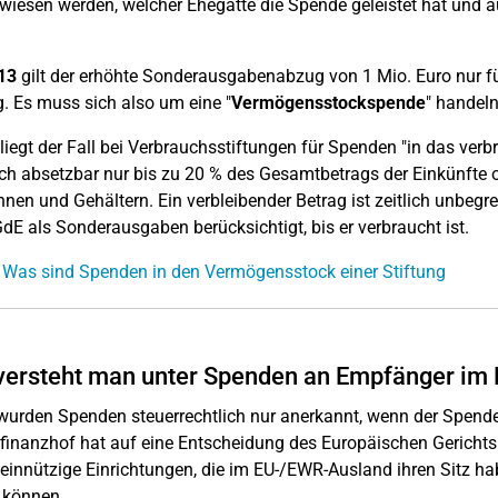
wiesen werden, welcher Ehegatte die Spende geleistet hat un
13
gilt der erhöhte Sonderausgabenabzug von 1 Mio. Euro nur fü
g. Es muss sich also um eine "
Vermögensstockspende
" handeln
liegt der Fall bei Verbrauchsstiftungen für Spenden "in das ver
ich absetzbar nur bis zu 20 % des Gesamtbetrags der Einkünfte
nen und Gehältern. Ein verbleibender Betrag ist zeitlich unbegren
dE als Sonderausgaben berücksichtigt, bis er verbraucht ist.
 Was sind Spenden in den Vermögensstock einer Stiftung
versteht man unter Spenden an Empfänger im
wurden Spenden steuerrechtlich nur anerkannt, wenn der Spende
inanzhof hat auf eine Entscheidung des Europäischen Gerichts
innützige Einrichtungen, die im EU-/EWR-Ausland ihren Sitz ha
 können.