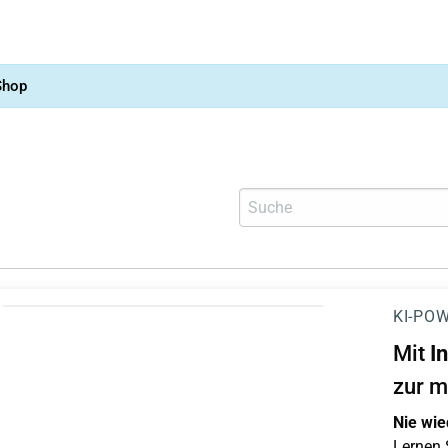
Shop
KI-POW
Mit
I
zur m
Nie wie
Lernen S