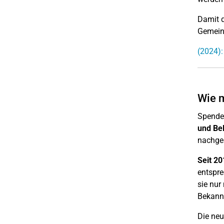
Damit d
Gemeinn
(2024)
Wie 
Spenden
und Be
nachges
Seit 20
entspr
sie nur
Bekannt
Die neu