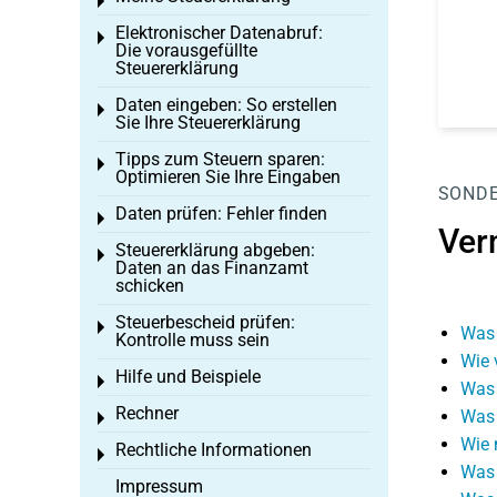
Toggle menu
Elektronischer Datenabruf:
Toggle menu
Die vorausgefüllte
Steuererklärung
Daten eingeben: So erstellen
Toggle menu
Sie Ihre Steuererklärung
Tipps zum Steuern sparen:
Toggle menu
Optimieren Sie Ihre Eingaben
SOND
Daten prüfen: Fehler finden
Toggle menu
Ver
Steuererklärung abgeben:
Toggle menu
Daten an das Finanzamt
schicken
Steuerbescheid prüfen:
Toggle menu
Was 
Kontrolle muss sein
Wie 
Hilfe und Beispiele
Toggle menu
Was 
Rechner
Was 
Toggle menu
Wie 
Rechtliche Informationen
Toggle menu
Was 
Impressum