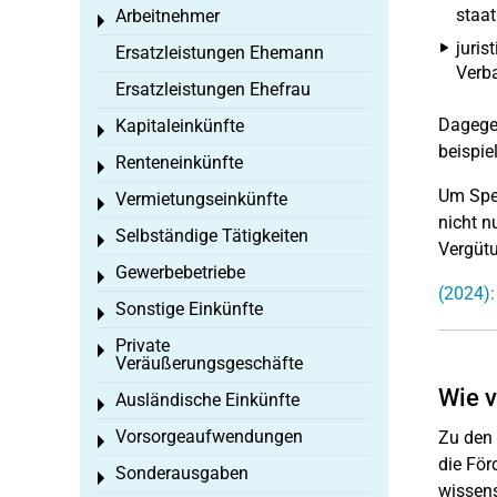
staat
Arbeitnehmer
Toggle menu
juris
Ersatzleistungen Ehemann
Verb
Ersatzleistungen Ehefrau
Dagege
Kapitaleinkünfte
Toggle menu
beispie
Renteneinkünfte
Toggle menu
Um Spen
Vermietungseinkünfte
Toggle menu
nicht n
Selbständige Tätigkeiten
Toggle menu
Vergüt
Gewerbebetriebe
Toggle menu
(2024):
Sonstige Einkünfte
Toggle menu
Private
Toggle menu
Veräußerungsgeschäfte
Wie v
Ausländische Einkünfte
Toggle menu
Vorsorgeaufwendungen
Zu den 
Toggle menu
die För
Sonderausgaben
Toggle menu
wissens