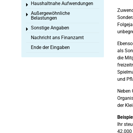
Haushaltnahe Aufwendungen
Toggle menu
Zuwend
Außergewöhnliche
Toggle menu
Sondera
Belastungen
Folgeja
Sonstige Angaben
Toggle menu
unbegre
Nachricht ans Finanzamt
Ebenso
Ende der Eingaben
als Son
die Mit
freizei
Spielma
und Pfl
Neben 
Organis
der Kle
Beispie
Ihr ste
42.000