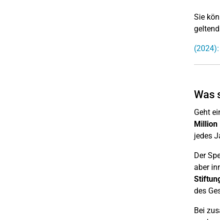
Sie kön
gelten
(2024):
Was s
Geht ei
Millio
jedes J
Der Spe
aber in
Stiftu
des Ges
Bei zus