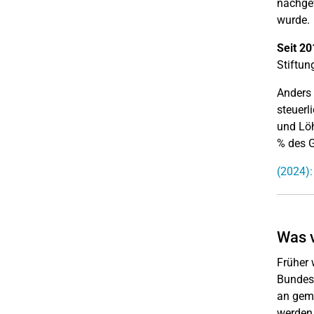
nachge
wurde.
Seit 20
Stiftun
Anders 
steuerl
und Löh
% des G
(2024):
Was 
Früher 
Bundesf
an geme
werden