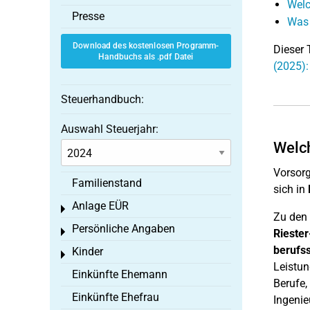
Welc
Presse
Was 
Download des kostenlosen Programm-
Dieser 
Handbuchs als .pdf Datei
(2025)
Steuerhandbuch:
Auswahl Steuerjahr:
Welch
Vorsor
Familienstand
sich in
Anlage EÜR
Toggle menu
Zu den 
Persönliche Angaben
Toggle menu
Riester
berufs
Kinder
Toggle menu
Leistun
Einkünfte Ehemann
Berufe,
Einkünfte Ehefrau
Ingenie