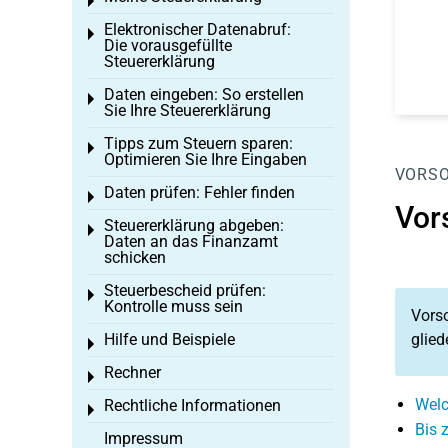
Toggle menu
Elektronischer Datenabruf:
Toggle menu
Die vorausgefüllte
Steuererklärung
Daten eingeben: So erstellen
Toggle menu
Sie Ihre Steuererklärung
Tipps zum Steuern sparen:
Toggle menu
Optimieren Sie Ihre Eingaben
VORS
Daten prüfen: Fehler finden
Toggle menu
Vor
Steuererklärung abgeben:
Toggle menu
Daten an das Finanzamt
schicken
Steuerbescheid prüfen:
Toggle menu
Kontrolle muss sein
Vors
Hilfe und Beispiele
glied
Toggle menu
Rechner
Toggle menu
Welc
Rechtliche Informationen
Toggle menu
Bis 
Impressum