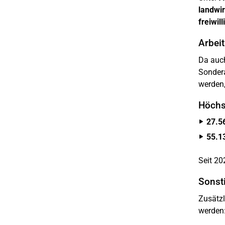
landwir
freiwil
Arbeit
Da auc
Sondera
werden,
Höchs
27.5
55.1
Seit 20
Sonst
Zusätz
werden