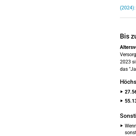
(2024):
Bis z
Alters
Versorg
2023 s
das "Ja
Höchs
27.5
55.1
Sonst
Wenn
sons