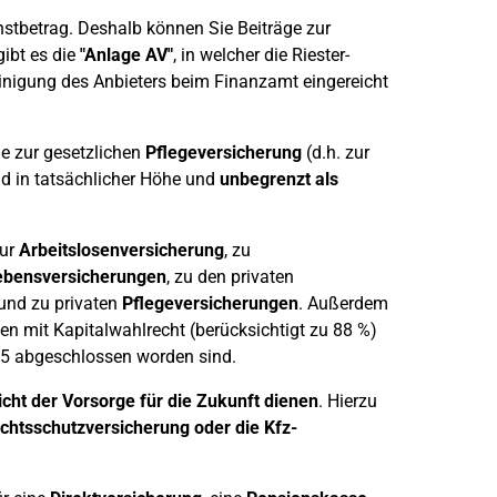
stbetrag. Deshalb können Sie Beiträge zur
ibt es die
"Anlage AV"
, in welcher die Riester-
igung des Anbieters beim Finanzamt eingereicht
e zur gesetzlichen
Pflegeversicherung
(d.h. zur
nd in tatsächlicher Höhe und
unbegrenzt
als
zur
Arbeitslosenversicherung
, zu
lebensversicherungen
, zu den privaten
und zu privaten
Pflegeversicherungen
. Außerdem
n mit Kapitalwahlrecht (berücksichtigt zu 88 %)
05 abgeschlossen worden sind.
icht der Vorsorge für die Zukunft dienen
. Hierzu
chtsschutzversicherung oder die Kfz-