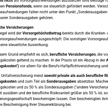
ls nicht
als Vorsorgeaufwendungen abzusetzen sind Beiträge fü
inen
Pensionsfonds
, wenn sie steuerlich gefördert werden. Vers
eaufwendungen fallen nicht unter den Punkt „Sonderausgaben-P
baren Sonderausgaben gehören.
iche Versicherungen
Regel wird der
Vorsorgehöchstbetrag
bereits durch die Kranken- 
orsorgeaufwendungen ausgeschöpft. Die sonstigen Vorsorgeauf
keine steuerliche Auswirkung.
sem Grund empfiehlt es sich,
berufliche Versicherungen
, die v
skosten geltend zu machen. In der Praxis ist ein Abzug in der
A
gskosten")
vor allem für die Berufs-Haftpflichtversicherung u
 Unfallversicherung meist
sowohl private als auch berufliche R
gskosten
und zum Teil als
Sonderausgaben
absetzbar. Machen 
skosten und zu 50 % als Sonderausgaben ("andere Versicherunge
it ausüben und der berufliche Risikoanteil größer als 50 % ist, so
erungsgesellschaft bescheinigen lassen. Den bescheinigten An
ie Bescheinigung Ihrer Steuererklärung bei.