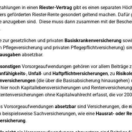
zahlungen in einen
Riester-Vertrag
gibt es einen separaten Höch
rs geförderten Riester-Rente gesondert geltend machen. Dafür g
e anzugeben sind. Diese muss dann zusammen mit der Beschein
.
e zur gesetzlichen und privaten
Basiskrankenversicherung
sowi
n Pflegeversicherung und privaten Pflegepflichtversicherung) si
ausgaben
absetzbar.
sonstigen
Vorsorgeaufwendungen gehören vor allem Beiträge 
unfähigkeits
-,
Unfall
- und
Haftpflichtversicherungen
, zu
Risiko
nversicherungen
(die über die Basisabsicherung hinausgehen) 
hier noch Kapitallebensversicherungen und Rentenversicherunge
entenversicherungen ohne Kapitalwahlrecht erfasst, die vor 20
ls Vorsorgeaufwendungen
absetzbar
sind Versicherungen, die
n
 beispielsweise Sachversicherungen, wie eine
Hausrat- oder Re
ersicherung
.