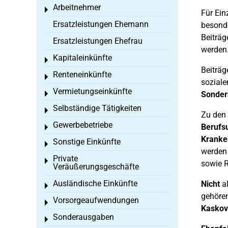
Arbeitnehmer
Toggle menu
Für Ein
Ersatzleistungen Ehemann
besonde
Beiträg
Ersatzleistungen Ehefrau
werden
Kapitaleinkünfte
Toggle menu
Beiträg
Renteneinkünfte
Toggle menu
soziale
Vermietungseinkünfte
Toggle menu
Sonder
Selbständige Tätigkeiten
Toggle menu
Zu den
Gewerbebetriebe
Berufs
Toggle menu
Kranke
Sonstige Einkünfte
Toggle menu
werden 
Private
Toggle menu
sowie R
Veräußerungsgeschäfte
Ausländische Einkünfte
Nicht
a
Toggle menu
gehören
Vorsorgeaufwendungen
Toggle menu
Kaskov
Sonderausgaben
Toggle menu