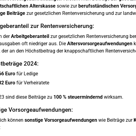
tschaftlichen Alterskasse
sowie zur
berufsständischen Versor
lige Beiträge
zur gesetzlichen Rentenversicherung und zur landwi
geberanteil zur Rentenversicherung:
h der
Arbeitgeberanteil
zur gesetzlichen Rentenversicherung berü
usgaben oft niedriger aus. Die
Altersvorsorgeaufwendungen
k
 der an den Höchstbeitrag der knappschaftlichen Rentenversiche
tbeträge 2024:
66 Euro
für Ledige
32 Euro
für Verheiratete
23 sind diese Beiträge zu
100 % steuermindernd
wirksam.
ige Vorsorgeaufwendungen:
lich können
sonstige Vorsorgeaufwendungen
wie Beiträge zur
K
: