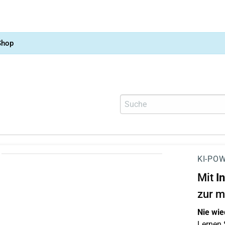
Shop
KI-POW
Mit
I
zur m
Nie wie
Lernen S