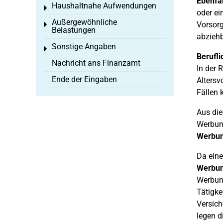
Ebenfal
Haushaltnahe Aufwendungen
Toggle menu
oder e
Außergewöhnliche
Vorsorg
Toggle menu
Belastungen
abzieh
Sonstige Angaben
Toggle menu
Berufl
Nachricht ans Finanzamt
In der 
Ende der Eingaben
Altersv
Fällen 
Aus die
Werbung
Werbun
Da eine
Werbun
Werbung
Tätigke
Versich
legen d