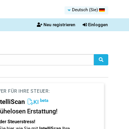
Deutsch (Sie)
Neu registrieren
Einloggen
ER FÜR IHRE STEUER:
beta
ntelliScan
KI
ühelosen Erstattung!
der Steuerstress!
ie hier, wie Sie mit
IntelliScan
Ihre