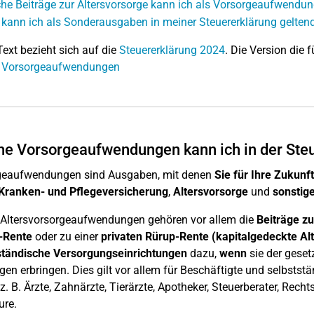
he Beiträge zur Altersvorsorge kann ich als Vorsorgeaufwendun
kann ich als Sonderausgaben in meiner Steuererklärung gelte
Text bezieht sich auf die
Steuererklärung 2024
. Die Version die f
: Vorsorgeaufwendungen
e Vorsorgeaufwendungen kann ich in der Ste
geaufwendungen sind Ausgaben, mit denen
Sie für Ihre Zukunf
Kranken- und Pflegeversicherung
,
Altersvorsorge
und
sonstig
Altersvorsorgeaufwendungen gehören vor allem die
Beiträge z
-Rente
oder zu einer
privaten Rürup-Rente (kapitalgedeckte Al
ständische
Versorgungseinrichtungen
dazu,
wenn
sie der geset
gen erbringen. Dies gilt vor allem für Beschäftigte und selbsts
 z. B. Ärzte, Zahnärzte, Tierärzte, Apotheker, Steuerberater, Recht
ure.