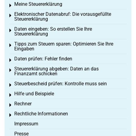
Meine Steuererklärung
Toggle menu
Elektronischer Datenabruf: Die vorausgefüllte
Toggle menu
Steuererklärung
Daten eingeben: So erstellen Sie Ihre
Toggle menu
Steuererklärung
Tipps zum Steuern sparen: Optimieren Sie Ihre
Toggle menu
Eingaben
Daten prüfen: Fehler finden
Toggle menu
Steuererklärung abgeben: Daten an das
Toggle menu
Finanzamt schicken
Steuerbescheid prüfen: Kontrolle muss sein
Toggle menu
Hilfe und Beispiele
Toggle menu
Rechner
Toggle menu
Rechtliche Informationen
Toggle menu
Impressum
Presse