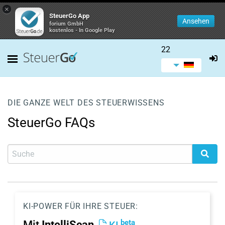
×
SteuerGo App
Ansehen
forium GmbH
kostenlos - In Google Play
22
DIE GANZE WELT DES STEUERWISSENS
SteuerGo FAQs
KI-POWER FÜR IHRE STEUER:
beta
Mit
IntelliScan