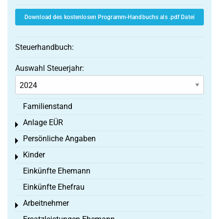
Download des kostenlosen Programm-Handbuchs als .pdf Datei
Steuerhandbuch:
Auswahl Steuerjahr:
Familienstand
Anlage EÜR
Toggle menu
Persönliche Angaben
Toggle menu
Kinder
Toggle menu
Einkünfte Ehemann
Einkünfte Ehefrau
Arbeitnehmer
Toggle menu