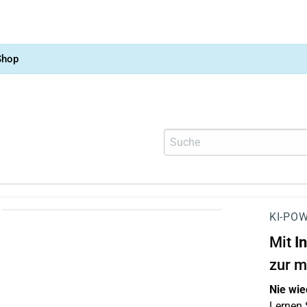
Shop
KI-POW
Mit
I
zur m
Nie wie
Lernen S