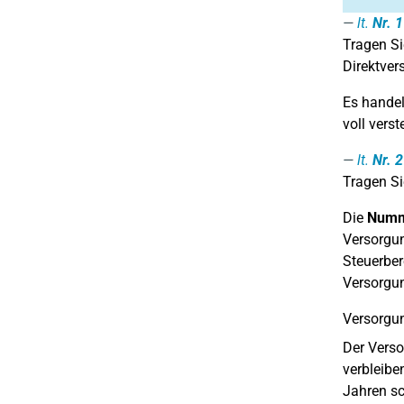
lt.
Nr. 1
Tragen Si
Direktver
Es handel
voll vers
lt.
Nr. 2
Tragen S
Die
Numm
Versorgun
Steuerber
Versorgun
Versorgun
Der Verso
verbleibe
Jahren sc