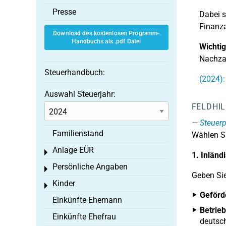
Presse
Dabei s
Finanza
Download des kostenlosen Programm-
Handbuchs als .pdf Datei
Wichtig
Nachzah
Steuerhandbuch:
(2024):
Auswahl Steuerjahr:
FELDHI
Steuerp
Familienstand
Wählen Si
Anlage EÜR
Toggle menu
1. Inländ
Persönliche Angaben
Toggle menu
Geben Sie
Kinder
Toggle menu
Geförd
Einkünfte Ehemann
Betrieb
Einkünfte Ehefrau
deutsch