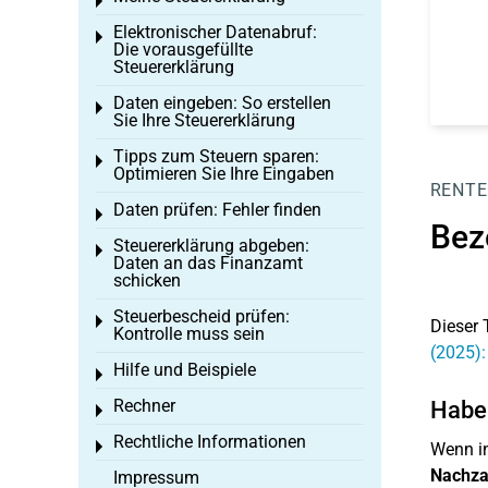
Toggle menu
Elektronischer Datenabruf:
Toggle menu
Die vorausgefüllte
Steuererklärung
Daten eingeben: So erstellen
Toggle menu
Sie Ihre Steuererklärung
Tipps zum Steuern sparen:
Toggle menu
Optimieren Sie Ihre Eingaben
RENTE
Daten prüfen: Fehler finden
Toggle menu
Bez
Steuererklärung abgeben:
Toggle menu
Daten an das Finanzamt
schicken
Steuerbescheid prüfen:
Toggle menu
Dieser 
Kontrolle muss sein
(2025)
Hilfe und Beispiele
Toggle menu
Rechner
Haben
Toggle menu
Rechtliche Informationen
Toggle menu
Wenn in
Nachza
Impressum