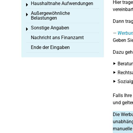
Hier trag
Haushaltnahe Aufwendungen
Toggle menu
vereinbar
Außergewöhnliche
Toggle menu
Belastungen
Dann trag
Sonstige Angaben
Toggle menu
Werbun
Nachricht ans Finanzamt
Geben Sie
Ende der Eingaben
Dazu gehö
Beratu
Rechts
Sozialg
Falls Ihr
und gelte
Die Werbu
unabhängi
manuelle E