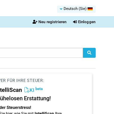
Deutsch (Sie)
Neu registrieren
Einloggen
ER FÜR IHRE STEUER:
beta
ntelliScan
KI
ühelosen Erstattung!
der Steuerstress!
ie hier, wie Sie mit
IntelliScan
Ihre