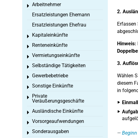
Arbeitnehmer
Toggle menu
2. Auslä
Ersatzleistungen Ehemann
Erfassen 
Ersatzleistungen Ehefrau
abgeschl
Kapitaleinkünfte
Toggle menu
Hinweis:
Renteneinkünfte
Toggle menu
Doppelb
Vermietungseinkünfte
Toggle menu
3. Auflö
Selbständige Tätigkeiten
Toggle menu
Gewerbebetriebe
Wählen Si
Toggle menu
diesem Fa
Sonstige Einkünfte
Toggle menu
in folgend
Private
Toggle menu
Veräußerungsgeschäfte
Einmal
Ausländische Einkünfte
Aufgab
Toggle menu
aufgel
Vorsorgeaufwendungen
Toggle menu
Sonderausgaben
Beginn 
Toggle menu