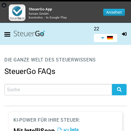
×
SteuerGo App
Ansehen
forium GmbH
kostenlos - In Google Play
22
DIE GANZE WELT DES STEUERWISSENS
SteuerGo FAQs
KI-POWER FÜR IHRE STEUER:
beta
Mit
IntelliScan