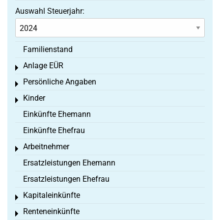
Auswahl Steuerjahr:
Familienstand
Anlage EÜR
Toggle menu
Persönliche Angaben
Toggle menu
Kinder
Toggle menu
Einkünfte Ehemann
Einkünfte Ehefrau
Arbeitnehmer
Toggle menu
Ersatzleistungen Ehemann
Ersatzleistungen Ehefrau
Kapitaleinkünfte
Toggle menu
Renteneinkünfte
Toggle menu