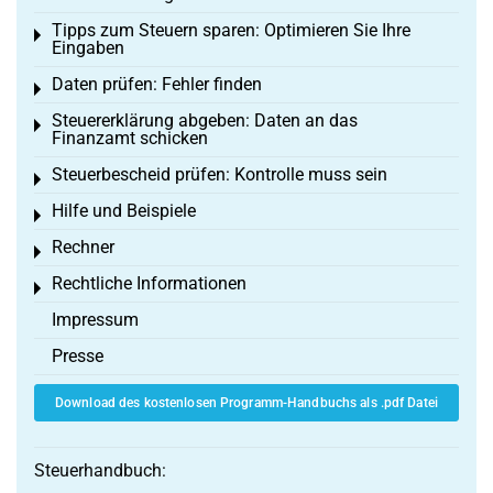
Tipps zum Steuern sparen: Optimieren Sie Ihre
Toggle menu
Eingaben
Daten prüfen: Fehler finden
Toggle menu
Steuererklärung abgeben: Daten an das
Toggle menu
Finanzamt schicken
Steuerbescheid prüfen: Kontrolle muss sein
Toggle menu
Hilfe und Beispiele
Toggle menu
Rechner
Toggle menu
Rechtliche Informationen
Toggle menu
Impressum
Presse
Download des kostenlosen Programm-Handbuchs als .pdf Datei
Steuerhandbuch: