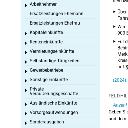
dem Mer
Arbeitnehmer
Toggle menu
Über 
Ersatzleistungen Ehemann
Fahrz
Ersatzleistungen Ehefrau
Wird 
Kapitaleinkünfte
900 
Toggle menu
Für d
Renteneinkünfte
Toggle menu
Behin
Vermietungseinkünfte
Toggle menu
Merk
Kreis
Selbständige Tätigkeiten
Toggle menu
auf §
Gewerbebetriebe
Toggle menu
Sonstige Einkünfte
(2024):
Toggle menu
Private
Toggle menu
Veräußerungsgeschäfte
FELDHI
Ausländische Einkünfte
Toggle menu
Anzahl 
Geben Sie
Vorsorgeaufwendungen
Toggle menu
und dem R
Sonderausgaben
Toggle menu