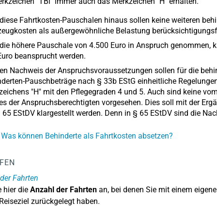
kzeichen "TBl" immer auch das Merkzeichen "H" erhalten.
diese Fahrtkosten-Pauschalen hinaus sollen keine weiteren be
eugkosten als außergewöhnliche Belastung berücksichtigungsf
die höhere Pauschale von 4.500 Euro in Anspruch genommen, k
Euro beansprucht werden.
en Nachweis der Anspruchsvoraussetzungen sollen für die beh
derten-Pauschbeträge nach § 33b EStG einheitliche Regelungen 
zeichens "H" mit den Pflegegraden 4 und 5. Auch sind keine v
es der Anspruchsberechtigten vorgesehen. Dies soll mit der Er
 65 EStDV klargestellt werden. Denn in § 65 EStDV sind die Nac
 Was können Behinderte als Fahrtkosten absetzen?
LFEN
der Fahrten
 hier die
Anzahl der Fahrten
an, bei denen Sie mit einem eigen
eiseziel zurückgelegt haben.