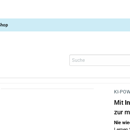
Shop
KI-POW
Mit
I
zur m
Nie wie
Lernen S