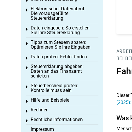
Toggle menu
Elektronischer Datenabruf:
Toggle menu
Die vorausgefüllte
Steuererklärung
Daten eingeben: So erstellen
Toggle menu
Sie Ihre Steuererklärung
Tipps zum Steuern sparen:
Toggle menu
Optimieren Sie Ihre Eingaben
ARBEI
Daten prüfen: Fehler finden
Toggle menu
BEI B
Steuererklärung abgeben:
Toggle menu
Fah
Daten an das Finanzamt
schicken
Steuerbescheid prüfen:
Toggle menu
Kontrolle muss sein
Dieser 
Hilfe und Beispiele
Toggle menu
(2025):
Rechner
Toggle menu
Was k
Rechtliche Informationen
Toggle menu
Mensch
Impressum