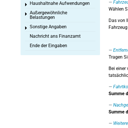
Fahrze
Haushaltnahe Aufwendungen
Toggle menu
Wählen S
Außergewöhnliche
Toggle menu
Belastungen
Das von I
Sonstige Angaben
Fahrzeug 
Toggle menu
Nachricht ans Finanzamt
Ende der Eingaben
Entfer
Tragen Si
Bei einer
tatsächli
Fahrtko
Summe de
Nachgew
Summe de
Weitere