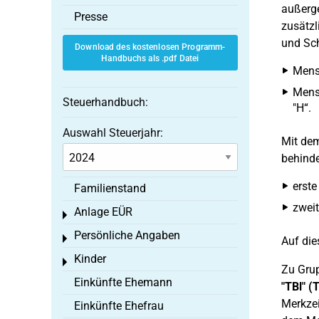
außerge
Presse
zusätzl
und Sch
Download des kostenlosen Programm-
Handbuchs als .pdf Datei
Mens
Mens
Steuerhandbuch:
"H“.
Auswahl Steuerjahr:
Mit dem
behinde
erste
Familienstand
zweit
Anlage EÜR
Toggle menu
Persönliche Angaben
Toggle menu
Auf die
Kinder
Toggle menu
Zu Grup
Einkünfte Ehemann
"TBl" (
Merkzei
Einkünfte Ehefrau