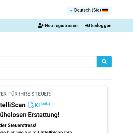
Deutsch (Sie)
Neu registrieren
Einloggen
ER FÜR IHRE STEUER:
beta
ntelliScan
KI
ühelosen Erstattung!
der Steuerstress!
ie hier, wie Sie mit
IntelliScan
Ihre