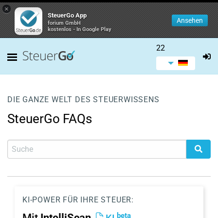
×
SteuerGo App
Ansehen
forium GmbH
kostenlos - In Google Play
22
DIE GANZE WELT DES STEUERWISSENS
SteuerGo FAQs
KI-POWER FÜR IHRE STEUER:
beta
Mit
IntelliScan