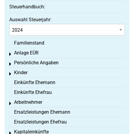
Steuerhandbuch:
Auswahl Steuerjahr:
Familienstand
Anlage EÜR
Toggle menu
Persönliche Angaben
Toggle menu
Kinder
Toggle menu
Einkünfte Ehemann
Einkünfte Ehefrau
Arbeitnehmer
Toggle menu
Ersatzleistungen Ehemann
Ersatzleistungen Ehefrau
Kapitaleinkünfte
Toggle menu