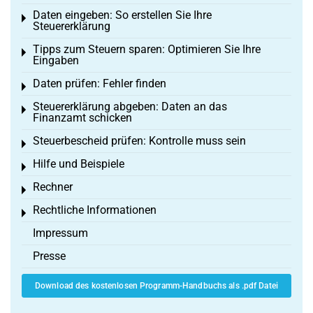
Daten eingeben: So erstellen Sie Ihre
Toggle menu
Steuererklärung
Tipps zum Steuern sparen: Optimieren Sie Ihre
Toggle menu
Eingaben
Daten prüfen: Fehler finden
Toggle menu
Steuererklärung abgeben: Daten an das
Toggle menu
Finanzamt schicken
Steuerbescheid prüfen: Kontrolle muss sein
Toggle menu
Hilfe und Beispiele
Toggle menu
Rechner
Toggle menu
Rechtliche Informationen
Toggle menu
Impressum
Presse
Download des kostenlosen Programm-Handbuchs als .pdf Datei