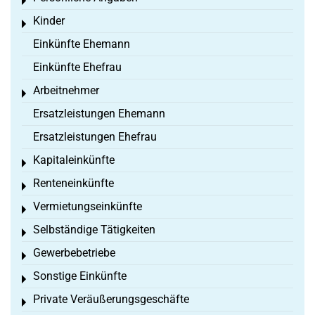
Toggle menu
Kinder
Toggle menu
Einkünfte Ehemann
Einkünfte Ehefrau
Arbeitnehmer
Toggle menu
Ersatzleistungen Ehemann
Ersatzleistungen Ehefrau
Kapitaleinkünfte
Toggle menu
Renteneinkünfte
Toggle menu
Vermietungseinkünfte
Toggle menu
Selbständige Tätigkeiten
Toggle menu
Gewerbebetriebe
Toggle menu
Sonstige Einkünfte
Toggle menu
Private Veräußerungsgeschäfte
Toggle menu