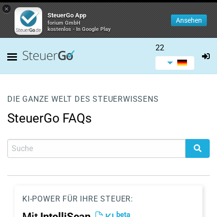
×
SteuerGo App
Ansehen
forium GmbH
kostenlos - In Google Play
22
DIE GANZE WELT DES STEUERWISSENS
SteuerGo FAQs
KI-POWER FÜR IHRE STEUER:
beta
Mit
IntelliScan