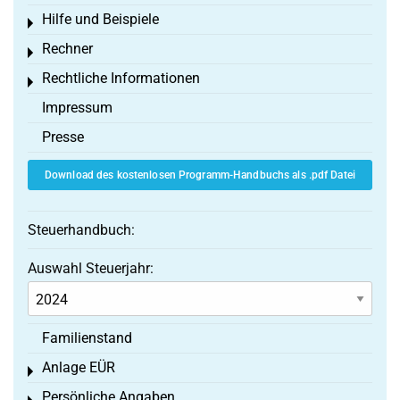
Hilfe und Beispiele
Toggle menu
Rechner
Toggle menu
Rechtliche Informationen
Toggle menu
Impressum
Presse
Download des kostenlosen Programm-Handbuchs als .pdf Datei
Steuerhandbuch:
Auswahl Steuerjahr:
Familienstand
Anlage EÜR
Toggle menu
Persönliche Angaben