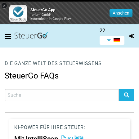
×
SteuerGo App
Ansehen
forium GmbH
kostenlos - In Google Play
22
DIE GANZE WELT DES STEUERWISSENS
SteuerGo FAQs
KI-POWER FÜR IHRE STEUER:
beta
Mit
IntelliScan