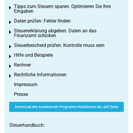
Tipps zum Steuern sparen: Optimieren Sie Ihre
Toggle menu
Eingaben
Daten prüfen: Fehler finden
Toggle menu
Steuererklärung abgeben: Daten an das
Toggle menu
Finanzamt schicken
Steuerbescheid prüfen: Kontrolle muss sein
Toggle menu
Hilfe und Beispiele
Toggle menu
Rechner
Toggle menu
Rechtliche Informationen
Toggle menu
Impressum
Presse
Download des kostenlosen Programm-Handbuchs als .pdf Datei
Steuerhandbuch: