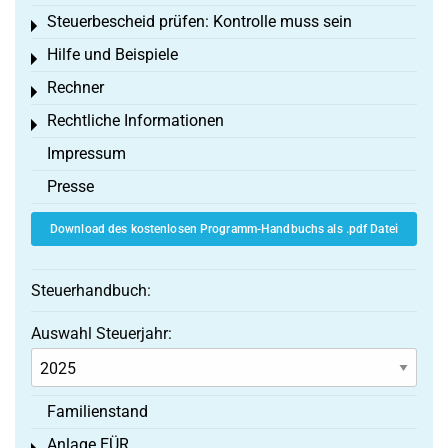
Steuerbescheid prüfen: Kontrolle muss sein
Toggle menu
Hilfe und Beispiele
Toggle menu
Rechner
Toggle menu
Rechtliche Informationen
Toggle menu
Impressum
Presse
Download des kostenlosen Programm-Handbuchs als .pdf Datei
Steuerhandbuch:
Auswahl Steuerjahr:
Familienstand
Anlage EÜR