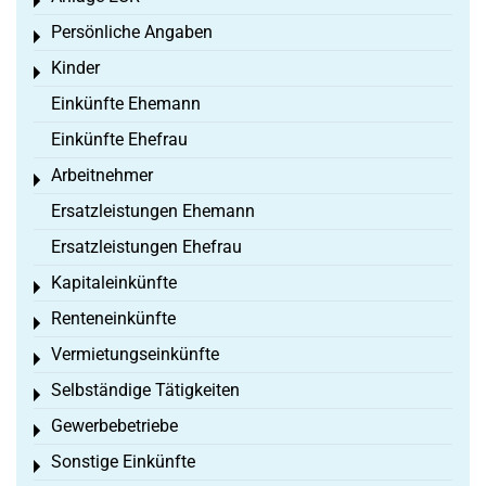
Toggle menu
Persönliche Angaben
Toggle menu
Kinder
Toggle menu
Einkünfte Ehemann
Einkünfte Ehefrau
Arbeitnehmer
Toggle menu
Ersatzleistungen Ehemann
Ersatzleistungen Ehefrau
Kapitaleinkünfte
Toggle menu
Renteneinkünfte
Toggle menu
Vermietungseinkünfte
Toggle menu
Selbständige Tätigkeiten
Toggle menu
Gewerbebetriebe
Toggle menu
Sonstige Einkünfte
Toggle menu