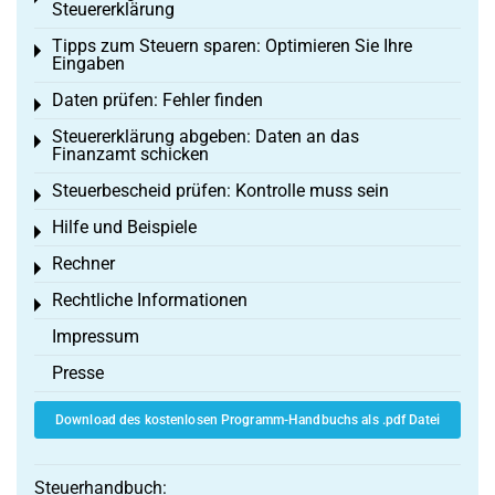
Steuererklärung
Tipps zum Steuern sparen: Optimieren Sie Ihre
Toggle menu
Eingaben
Daten prüfen: Fehler finden
Toggle menu
Steuererklärung abgeben: Daten an das
Toggle menu
Finanzamt schicken
Steuerbescheid prüfen: Kontrolle muss sein
Toggle menu
Hilfe und Beispiele
Toggle menu
Rechner
Toggle menu
Rechtliche Informationen
Toggle menu
Impressum
Presse
Download des kostenlosen Programm-Handbuchs als .pdf Datei
Steuerhandbuch: