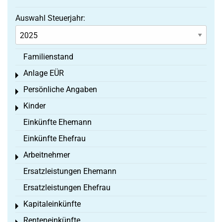
Auswahl Steuerjahr:
Familienstand
Anlage EÜR
Toggle menu
Persönliche Angaben
Toggle menu
Kinder
Toggle menu
Einkünfte Ehemann
Einkünfte Ehefrau
Arbeitnehmer
Toggle menu
Ersatzleistungen Ehemann
Ersatzleistungen Ehefrau
Kapitaleinkünfte
Toggle menu
Renteneinkünfte