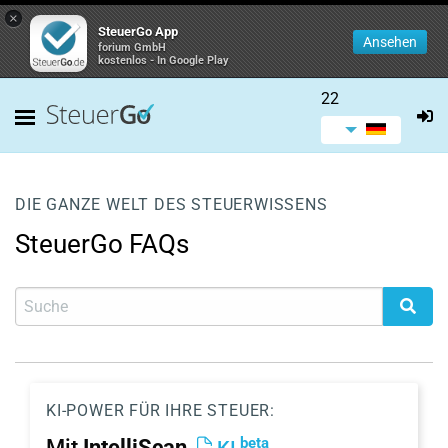
×
SteuerGo App
Ansehen
forium GmbH
kostenlos - In Google Play
22
DIE GANZE WELT DES STEUERWISSENS
SteuerGo FAQs
KI-POWER FÜR IHRE STEUER:
beta
Mit
IntelliScan