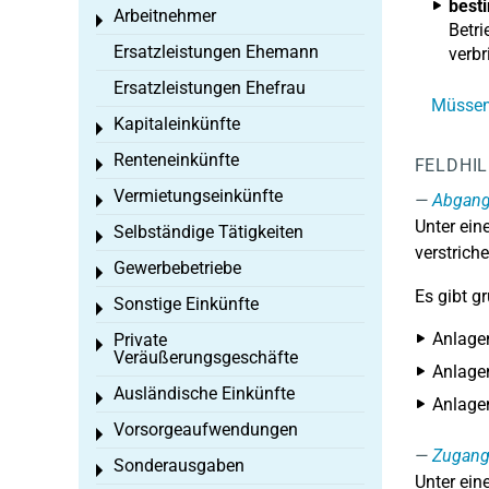
best
Arbeitnehmer
Toggle menu
Betri
Ersatzleistungen Ehemann
verb
Ersatzleistungen Ehefrau
Müssen 
Kapitaleinkünfte
Toggle menu
Renteneinkünfte
FELDHI
Toggle menu
Vermietungseinkünfte
Abgan
Toggle menu
Unter ei
Selbständige Tätigkeiten
Toggle menu
verstriche
Gewerbebetriebe
Toggle menu
Es gibt g
Sonstige Einkünfte
Toggle menu
Anlage
Private
Toggle menu
Veräußerungsgeschäfte
Anlagen
Ausländische Einkünfte
Toggle menu
Anlage
Vorsorgeaufwendungen
Toggle menu
Zugan
Sonderausgaben
Toggle menu
Unter ei