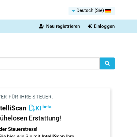
Deutsch (Sie)
Neu registrieren
Einloggen
ER FÜR IHRE STEUER:
beta
ntelliScan
KI
ühelosen Erstattung!
der Steuerstress!
ie hier, wie Sie mit
IntelliScan
Ihre