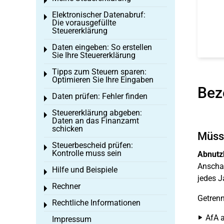
Toggle menu
Elektronischer Datenabruf:
Toggle menu
Die vorausgefüllte
Steuererklärung
Daten eingeben: So erstellen
Toggle menu
Sie Ihre Steuererklärung
Tipps zum Steuern sparen:
Toggle menu
Optimieren Sie Ihre Eingaben
Bez
Daten prüfen: Fehler finden
Toggle menu
Steuererklärung abgeben:
Toggle menu
Daten an das Finanzamt
schicken
Müsse
Steuerbescheid prüfen:
Toggle menu
Kontrolle muss sein
Abnutz
Anschaf
Hilfe und Beispiele
Toggle menu
jedes J
Rechner
Toggle menu
Getren
Rechtliche Informationen
Toggle menu
AfA a
Impressum