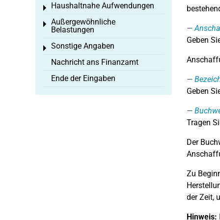
Haushaltnahe Aufwendungen
Toggle menu
bestehend
Außergewöhnliche
Toggle menu
Anschaf
Belastungen
Geben Sie
Sonstige Angaben
Toggle menu
Anschaffu
Nachricht ans Finanzamt
Ende der Eingaben
Bezeic
Geben Sie
Buchwe
Tragen Si
Der Buchw
Anschaffu
Zu Beginn
Herstell
der Zeit,
Hinweis: