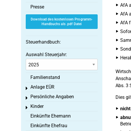
AfA a
Presse
AfA a
Download des kostenlosen Programm-
AfA f
Handbuchs als .pdf Datei
Sofor
Samme
Steuerhandbuch:
Sond
Auswahl Steuerjahr:
Hera
Wirtsch
Familienstand
Anschaf
Abs. 3 
Anlage EÜR
Toggle menu
Persönliche Angaben
Dies gil
Toggle menu
Kinder
Toggle menu
nicht
Einkünfte Ehemann
abnu
Betri
Einkünfte Ehefrau