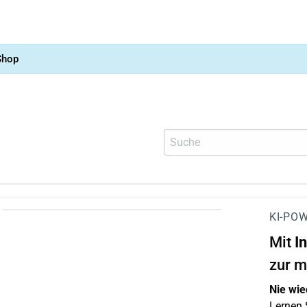
Shop
KI-POW
Mit
I
zur m
Nie wie
Lernen S