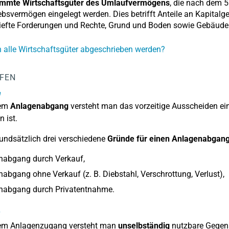
immte Wirtschaftsgüter des Umlaufvermögens
, die nach dem 5
ebsvermögen eingelegt werden. Dies betrifft Anteile an Kapitalg
riefte Forderungen und Rechte, Grund und Boden sowie Gebäud
alle Wirtschaftsgüter abgeschrieben werden?
LFEN
g
nem
Anlagenabgang
versteht man das vorzeitige Ausscheiden ei
n ist.
rundsätzlich drei verschiedene
Gründe für einen Anlagenabgan
nabgang durch Verkauf,
abgang ohne Verkauf (z. B. Diebstahl, Verschrottung, Verlust),
nabgang durch Privatentnahme.
g
nem Anlagenzugang versteht man
unselbständig
nutzbare Gegens