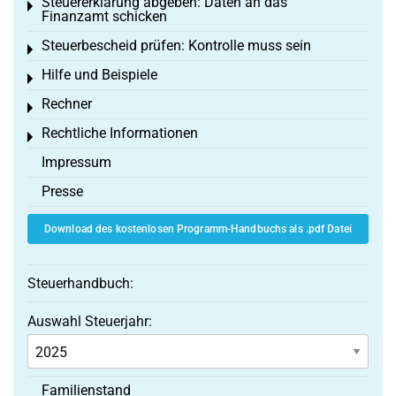
Steuererklärung abgeben: Daten an das
Toggle menu
Finanzamt schicken
Steuerbescheid prüfen: Kontrolle muss sein
Toggle menu
Hilfe und Beispiele
Toggle menu
Rechner
Toggle menu
Rechtliche Informationen
Toggle menu
Impressum
Presse
Download des kostenlosen Programm-Handbuchs als .pdf Datei
Steuerhandbuch:
Auswahl Steuerjahr:
Familienstand