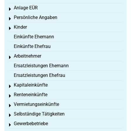
Anlage EÜR
Toggle menu
Persönliche Angaben
Toggle menu
Kinder
Toggle menu
Einkünfte Ehemann
Einkünfte Ehefrau
Arbeitnehmer
Toggle menu
Ersatzleistungen Ehemann
Ersatzleistungen Ehefrau
Kapitaleinkünfte
Toggle menu
Renteneinkünfte
Toggle menu
Vermietungseinkünfte
Toggle menu
Selbständige Tätigkeiten
Toggle menu
Gewerbebetriebe
Toggle menu