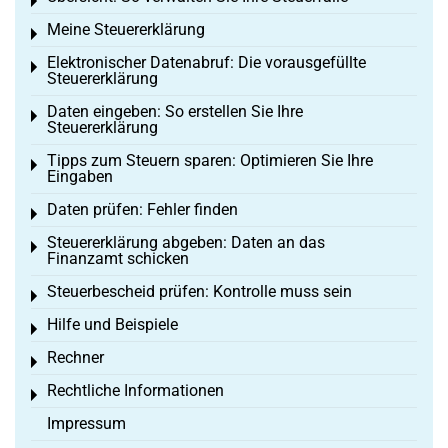
Toggle menu
Meine Steuererklärung
Toggle menu
Elektronischer Datenabruf: Die vorausgefüllte
Toggle menu
Steuererklärung
Daten eingeben: So erstellen Sie Ihre
Toggle menu
Steuererklärung
Tipps zum Steuern sparen: Optimieren Sie Ihre
Toggle menu
Eingaben
Daten prüfen: Fehler finden
Toggle menu
Steuererklärung abgeben: Daten an das
Toggle menu
Finanzamt schicken
Steuerbescheid prüfen: Kontrolle muss sein
Toggle menu
Hilfe und Beispiele
Toggle menu
Rechner
Toggle menu
Rechtliche Informationen
Toggle menu
Impressum