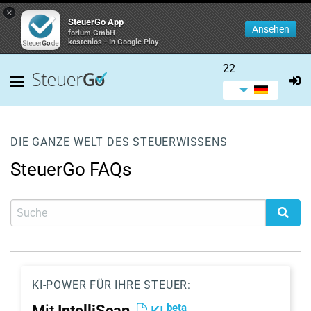
×
SteuerGo App
Ansehen
forium GmbH
kostenlos - In Google Play
22
DIE GANZE WELT DES STEUERWISSENS
SteuerGo FAQs
KI-POWER FÜR IHRE STEUER:
beta
Mit
IntelliScan