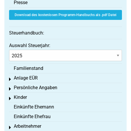
Presse
Download des kostenlosen Programm-Handbuchs als .pdf Datei
Steuerhandbuch:
Auswahl Steuerjahr:
Familienstand
Anlage EÜR
Toggle menu
Persönliche Angaben
Toggle menu
Kinder
Toggle menu
Einkünfte Ehemann
Einkünfte Ehefrau
Arbeitnehmer
Toggle menu