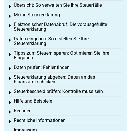
Übersicht: So verwalten Sie Ihre Steuerfälle
Toggle menu
Meine Steuererklärung
Toggle menu
Elektronischer Datenabruf: Die vorausgefüllte
Toggle menu
Steuererklärung
Daten eingeben: So erstellen Sie Ihre
Toggle menu
Steuererklärung
Tipps zum Steuern sparen: Optimieren Sie Ihre
Toggle menu
Eingaben
Daten prüfen: Fehler finden
Toggle menu
Steuererklärung abgeben: Daten an das
Toggle menu
Finanzamt schicken
Steuerbescheid prüfen: Kontrolle muss sein
Toggle menu
Hilfe und Beispiele
Toggle menu
Rechner
Toggle menu
Rechtliche Informationen
Toggle menu
Impressum