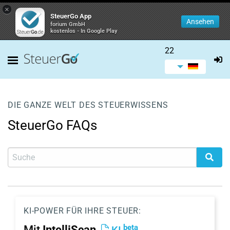
×
SteuerGo App
Ansehen
forium GmbH
kostenlos - In Google Play
22
DIE GANZE WELT DES STEUERWISSENS
SteuerGo FAQs
KI-POWER FÜR IHRE STEUER:
beta
Mit
IntelliScan