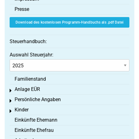
Presse
Download des kostenlosen Programm-Handbuchs als .pdf Datei
Steuerhandbuch:
Auswahl Steuerjahr:
Familienstand
Anlage EÜR
Toggle menu
Persönliche Angaben
Toggle menu
Kinder
Toggle menu
Einkünfte Ehemann
Einkünfte Ehefrau