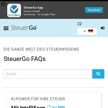
×
SteuerGo App
Ansehen
forium GmbH
kostenlos - In Google Play
22
DIE GANZE WELT DES STEUERWISSENS
SteuerGo FAQs
KI-POWER FÜR IHRE STEUER:
beta
Mit
IntelliScan