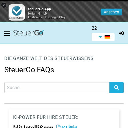
×
SteuerGo App
Ansehen
forium GmbH
kostenlos - In Google Play
22
DIE GANZE WELT DES STEUERWISSENS
SteuerGo FAQs
KI-POWER FÜR IHRE STEUER:
beta
Mit
IntelliScan