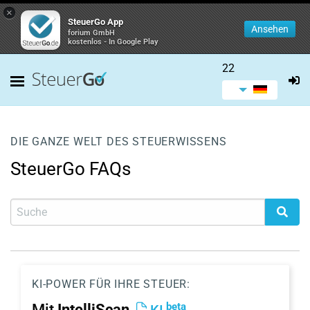
×
SteuerGo App
Ansehen
forium GmbH
kostenlos - In Google Play
22
DIE GANZE WELT DES STEUERWISSENS
SteuerGo FAQs
KI-POWER FÜR IHRE STEUER:
beta
Mit
IntelliScan