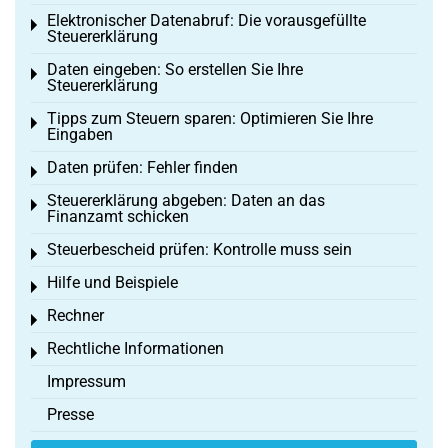
Elektronischer Datenabruf: Die vorausgefüllte
Toggle menu
Steuererklärung
Daten eingeben: So erstellen Sie Ihre
Toggle menu
Steuererklärung
Tipps zum Steuern sparen: Optimieren Sie Ihre
Toggle menu
Eingaben
Daten prüfen: Fehler finden
Toggle menu
Steuererklärung abgeben: Daten an das
Toggle menu
Finanzamt schicken
Steuerbescheid prüfen: Kontrolle muss sein
Toggle menu
Hilfe und Beispiele
Toggle menu
Rechner
Toggle menu
Rechtliche Informationen
Toggle menu
Impressum
Presse