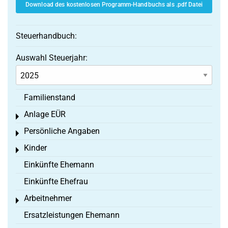
Download des kostenlosen Programm-Handbuchs als .pdf Datei
Steuerhandbuch:
Auswahl Steuerjahr:
Familienstand
Anlage EÜR
Toggle menu
Persönliche Angaben
Toggle menu
Kinder
Toggle menu
Einkünfte Ehemann
Einkünfte Ehefrau
Arbeitnehmer
Toggle menu
Ersatzleistungen Ehemann