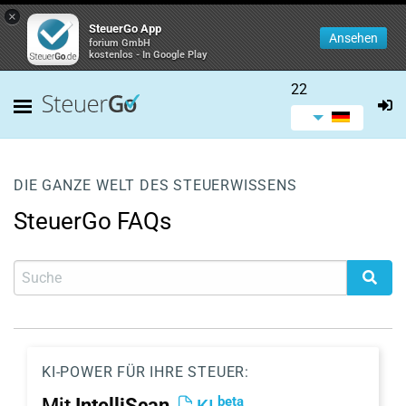
×
SteuerGo App
Ansehen
forium GmbH
kostenlos - In Google Play
22
DIE GANZE WELT DES STEUERWISSENS
SteuerGo FAQs
KI-POWER FÜR IHRE STEUER:
beta
Mit
IntelliScan