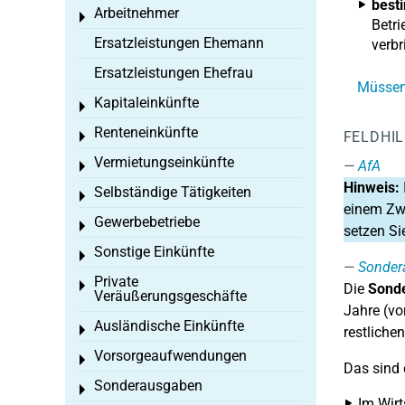
best
Arbeitnehmer
Toggle menu
Betri
Ersatzleistungen Ehemann
verb
Ersatzleistungen Ehefrau
Müssen 
Kapitaleinkünfte
Toggle menu
Renteneinkünfte
FELDHI
Toggle menu
Vermietungseinkünfte
AfA
Toggle menu
Hinweis:
Selbständige Tätigkeiten
Toggle menu
einem Zwö
Gewerbebetriebe
Toggle menu
setzen Si
Sonstige Einkünfte
Toggle menu
Sonder
Private
Toggle menu
Die
Sonde
Veräußerungsgeschäfte
Jahre (vo
Ausländische Einkünfte
Toggle menu
restliche
Vorsorgeaufwendungen
Toggle menu
Das sind 
Sonderausgaben
Toggle menu
Im Wirt