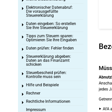
Toggle menu
Elektronischer Datenabruf:
Toggle menu
Die vorausgefüllte
Steuererklärung
Daten eingeben: So erstellen
Toggle menu
Sie Ihre Steuererklärung
Tipps zum Steuern sparen:
Toggle menu
Optimieren Sie Ihre Eingaben
Bez
Daten prüfen: Fehler finden
Toggle menu
Steuererklärung abgeben:
Toggle menu
Daten an das Finanzamt
schicken
Müsse
Steuerbescheid prüfen:
Toggle menu
Kontrolle muss sein
Abnutz
Anschaf
Hilfe und Beispiele
Toggle menu
jedes J
Rechner
Toggle menu
Getren
Rechtliche Informationen
Toggle menu
AfA a
Impressum