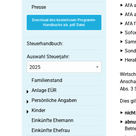
AfA a
Presse
AfA a
Download des kostenlosen Programm-
AfA f
Handbuchs als .pdf Datei
Sofor
Samme
Steuerhandbuch:
Sond
Auswahl Steuerjahr:
Hera
Wirtsch
Familienstand
Anschaf
Abs. 3 
Anlage EÜR
Toggle menu
Persönliche Angaben
Dies gil
Toggle menu
Kinder
Toggle menu
nicht
Einkünfte Ehemann
abnu
Betri
Einkünfte Ehefrau