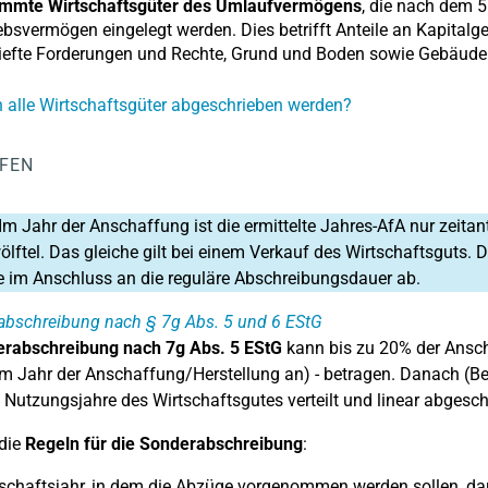
immte Wirtschaftsgüter des Umlaufvermögens
, die nach dem 5
ebsvermögen eingelegt werden. Dies betrifft Anteile an Kapitalg
riefte Forderungen und Rechte, Grund und Boden sowie Gebäud
alle Wirtschaftsgüter abgeschrieben werden?
LFEN
Im Jahr der Anschaffung ist die ermittelte Jahres-AfA nur zeitan
lftel. Das gleiche gilt bei einem Verkauf des Wirtschaftsguts
e im Anschluss an die reguläre Abschreibungsdauer ab.
abschreibung nach § 7g Abs. 5 und 6 EStG
rabschreibung nach 7g Abs. 5 EStG
kann bis zu 20% der Anscha
m Jahr der Anschaffung/Herstellung an) - betragen. Danach (Beg
n Nutzungsjahre des Wirtschaftsgutes verteilt und linear abgesch
die
Regeln für die Sonderabschreibung
:
schaftsjahr, in dem die Abzüge vorgenommen werden sollen, dar