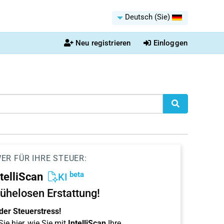
Deutsch (Sie)
Neu registrieren
Einloggen
ER FÜR IHRE STEUER:
beta
ntelliScan
KI
ühelosen Erstattung!
der Steuerstress!
ie hier, wie Sie mit
IntelliScan
Ihre