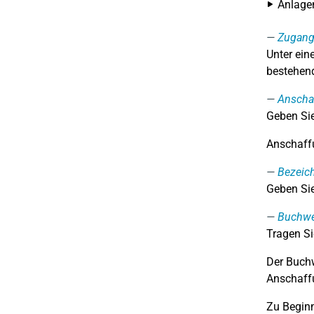
Anlage
Zugan
Unter ei
bestehend
Anschaf
Geben Sie
Anschaffu
Bezeic
Geben Sie
Buchwe
Tragen Si
Der Buchw
Anschaffu
Zu Beginn