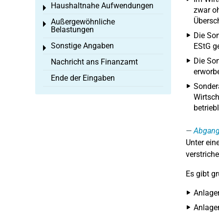
Haushaltnahe Aufwendungen
Toggle menu
zwar oh
Übersch
Außergewöhnliche
Toggle menu
Belastungen
Die So
Sonstige Angaben
EStG g
Toggle menu
Die Son
Nachricht ans Finanzamt
erworbe
Ende der Eingaben
Sondera
Wirtsch
betrieb
Abgan
Unter ei
verstriche
Es gibt g
Anlage
Anlagen