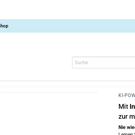
Shop
KI-POW
Mit
I
zur m
Nie wie
Lernen S