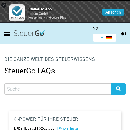
×
SteuerGo App
Ansehen
forium GmbH
kostenlos - In Google Play
22
DIE GANZE WELT DES STEUERWISSENS
SteuerGo FAQs
KI-POWER FÜR IHRE STEUER:
beta
Mit
IntelliScan