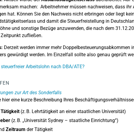
merksam machen: Arbeitnehmer müssen nachweisen, dass ihr A
gen hat. Können Sie den Nachweis nicht erbringen oder liegt kei
stätigkeitserlass und damit die Steuerfreistellung in Deutschla
löhne und sonstige Bezüge anzuwenden, die nach dem 31.12.2
Zeitpunkt zufließen.
s:
Derzeit werden immer mehr Doppelbesteuerungsabkommen in 
rs gewürdigt werden. Im Einzelfall sollte also genau geprüft we
 steuerfreier Arbeitslohn nach DBA/ATE?
LFEN
rungen zur Art des Sonderfalls
 hier eine kurze Beschreibung Ihres Beschäftigungsverhältnisse
 Tätigkeit
(z. B. Lehrtätigkeit an einer staatlichen Universität)
geber
(z. B. „Universität Sydney – staatliche Einrichtung“)
nd
Zeitraum
der Tätigkeit