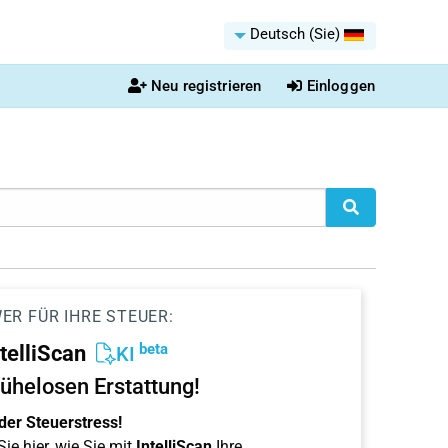
Deutsch (Sie)
Neu registrieren
Einloggen
ER FÜR IHRE STEUER:
beta
ntelliScan
KI
ühelosen Erstattung!
der Steuerstress!
ie hier, wie Sie mit
IntelliScan
Ihre