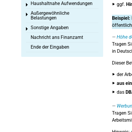
Haushaltnahe Aufwendungen
ggf.
Hi
Toggle menu
Außergewöhnliche
Toggle menu
Belastungen
Beispiel:
öffentlic
Sonstige Angaben
Toggle menu
Höhe de
Nachricht ans Finanzamt
Tragen Si
Ende der Eingaben
in Deuts
Dieser Be
der Arb
aus ei
das
DBA
Werbun
Tragen Si
Arbeitsmit
Hinweis: 