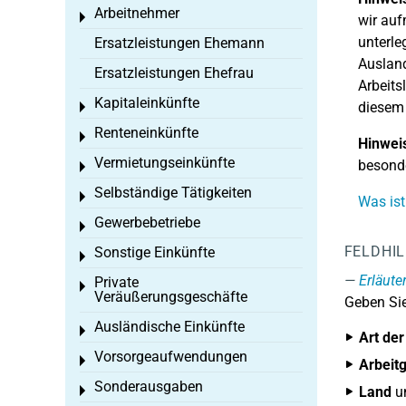
Arbeitnehmer
Toggle menu
wir auf
unterle
Ersatzleistungen Ehemann
Ausland
Ersatzleistungen Ehefrau
Arbeits
Kapitaleinkünfte
diesem 
Toggle menu
Renteneinkünfte
Toggle menu
Hinwei
Vermietungseinkünfte
besonde
Toggle menu
Selbständige Tätigkeiten
Toggle menu
Was ist
Gewerbebetriebe
Toggle menu
FELDHI
Sonstige Einkünfte
Toggle menu
Erläute
Private
Toggle menu
Veräußerungsgeschäfte
Geben Sie
Ausländische Einkünfte
Toggle menu
Art der
Vorsorgeaufwendungen
Toggle menu
Arbeit
Sonderausgaben
Toggle menu
Land
u