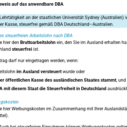
nweis auf das anwendbare DBA
Lehrtätigkeit an der staatlichen Universität Sydney (Australien
her Kasse, steuerfrei gemäß DBA Deutschland–Australien.
s steuerfreien Arbeitslohn nach DBA
e hier den
Bruttoarbeitslohn
ein, den Sie im Ausland erhalten
chland
steuerfrei
ist.
trag darf nur eingetragen werden, wenn:
eitslohn
im Ausland versteuert
wurde oder
ner öffentlichen Kasse des ausländischen Staates stammt
, und
 mit diesem Staat die Steuerfreiheit in Deutschland
ausdrückli
gskosten
e hier Werbungskosten im Zusammenhang mit Ihrer Auslandstätigke
tel).
Auch bei steuerfreien Einnahmen können Werbungskosten gelte