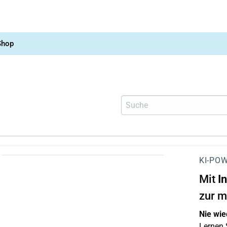
Shop
KI-POW
Mit
I
zur m
Nie wie
Lernen S