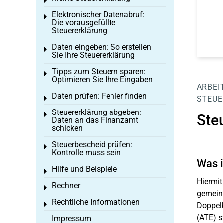
Toggle menu
Elektronischer Datenabruf:
Toggle menu
Die vorausgefüllte
Steuererklärung
Daten eingeben: So erstellen
Toggle menu
Sie Ihre Steuererklärung
Tipps zum Steuern sparen:
Toggle menu
Optimieren Sie Ihre Eingaben
ARBEI
Daten prüfen: Fehler finden
Toggle menu
STEUE
Steuererklärung abgeben:
Toggle menu
Steu
Daten an das Finanzamt
schicken
Steuerbescheid prüfen:
Toggle menu
Kontrolle muss sein
Was i
Hilfe und Beispiele
Toggle menu
Hiermit
Rechner
Toggle menu
gemeint
Rechtliche Informationen
Toggle menu
Doppelb
(ATE) s
Impressum