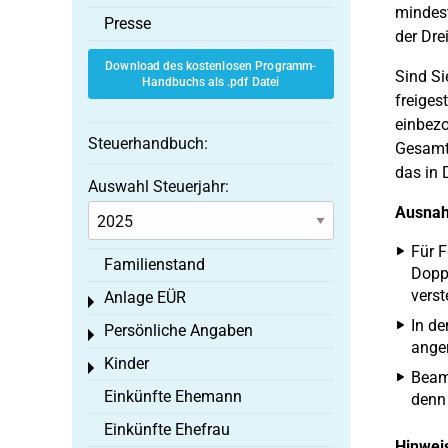
mindest
Presse
der Dre
Download des kostenlosen Programm-
Sind Si
Handbuchs als .pdf Datei
freiges
einbez
Steuerhandbuch:
Gesamte
das in 
Auswahl Steuerjahr:
Ausna
Für F
Familienstand
Doppe
verst
Anlage EÜR
Toggle menu
In de
Persönliche Angaben
Toggle menu
anger
Kinder
Toggle menu
Beamt
Einkünfte Ehemann
denn 
Einkünfte Ehefrau
Hinwei