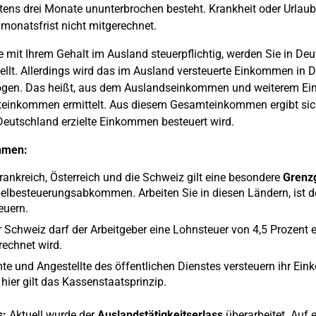
ens drei Monate ununterbrochen besteht. Krankheit oder Urlaub 
imonatsfrist nicht mitgerechnet.
e mit Ihrem Gehalt im Ausland steuerpflichtig, werden Sie in D
tellt. Allerdings wird das im Ausland versteuerte Einkommen in 
ogen. Das heißt, aus dem Auslandseinkommen und weiterem Ei
inkommen ermittelt. Aus diesem Gesamteinkommen ergibt sich e
Deutschland erzielte Einkommen besteuert wird.
hmen:
rankreich, Österreich und die Schweiz gilt eine besondere
Grenz
lbesteuerungsabkommen. Arbeiten Sie in diesen Ländern, ist d
euern.
r Schweiz darf der Arbeitgeber eine Lohnsteuer von 4,5 Prozent 
echnet wird.
e und Angestellte des öffentlichen Dienstes versteuern ihr Ei
hier gilt das Kassenstaatsprinzip.
s:
Aktuell wurde der
Auslandstätigkeitserlass
überarbeitet. Auf