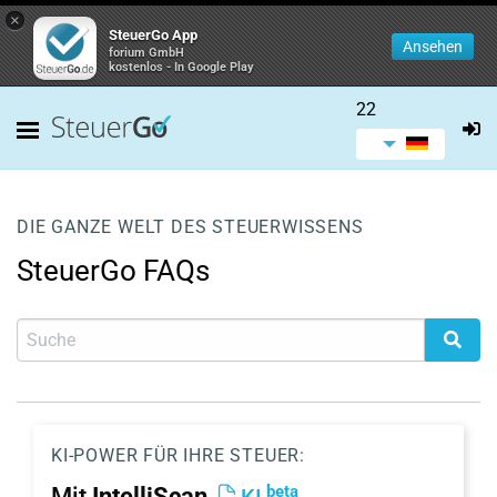
×
SteuerGo App
Ansehen
forium GmbH
kostenlos - In Google Play
22
DIE GANZE WELT DES STEUERWISSENS
SteuerGo FAQs
KI-POWER FÜR IHRE STEUER:
beta
Mit
IntelliScan