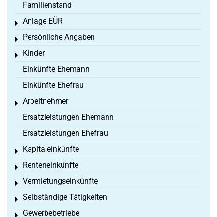
Familienstand
Anlage EÜR
Toggle menu
Persönliche Angaben
Toggle menu
Kinder
Toggle menu
Einkünfte Ehemann
Einkünfte Ehefrau
Arbeitnehmer
Toggle menu
Ersatzleistungen Ehemann
Ersatzleistungen Ehefrau
Kapitaleinkünfte
Toggle menu
Renteneinkünfte
Toggle menu
Vermietungseinkünfte
Toggle menu
Selbständige Tätigkeiten
Toggle menu
Gewerbebetriebe
Toggle menu