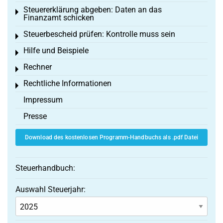
Steuererklärung abgeben: Daten an das
Toggle menu
Finanzamt schicken
Steuerbescheid prüfen: Kontrolle muss sein
Toggle menu
Hilfe und Beispiele
Toggle menu
Rechner
Toggle menu
Rechtliche Informationen
Toggle menu
Impressum
Presse
Download des kostenlosen Programm-Handbuchs als .pdf Datei
Steuerhandbuch:
Auswahl Steuerjahr: