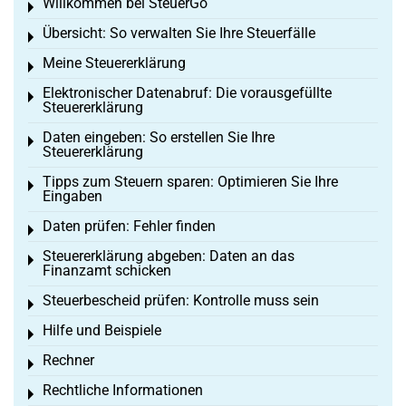
Willkommen bei SteuerGo
Toggle menu
Übersicht: So verwalten Sie Ihre Steuerfälle
Toggle menu
Meine Steuererklärung
Toggle menu
Elektronischer Datenabruf: Die vorausgefüllte
Toggle menu
Steuererklärung
Daten eingeben: So erstellen Sie Ihre
Toggle menu
Steuererklärung
Tipps zum Steuern sparen: Optimieren Sie Ihre
Toggle menu
Eingaben
Daten prüfen: Fehler finden
Toggle menu
Steuererklärung abgeben: Daten an das
Toggle menu
Finanzamt schicken
Steuerbescheid prüfen: Kontrolle muss sein
Toggle menu
Hilfe und Beispiele
Toggle menu
Rechner
Toggle menu
Rechtliche Informationen
Toggle menu