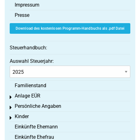
Impressum
Presse
Download des kostenlosen Programm-Handbuchs als .pdf Datei
Steuerhandbuch:
Auswahl Steuerjahr:
Familienstand
Anlage EÜR
Toggle menu
Persönliche Angaben
Toggle menu
Kinder
Toggle menu
Einkünfte Ehemann
Einkünfte Ehefrau