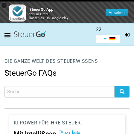
×
SteuerGo App
Ansehen
forium GmbH
kostenlos - In Google Play
22
DIE GANZE WELT DES STEUERWISSENS
SteuerGo FAQs
KI-POWER FÜR IHRE STEUER:
beta
Mit
IntelliScan