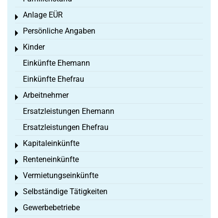
Anlage EÜR
Toggle menu
Persönliche Angaben
Toggle menu
Kinder
Toggle menu
Einkünfte Ehemann
Einkünfte Ehefrau
Arbeitnehmer
Toggle menu
Ersatzleistungen Ehemann
Ersatzleistungen Ehefrau
Kapitaleinkünfte
Toggle menu
Renteneinkünfte
Toggle menu
Vermietungseinkünfte
Toggle menu
Selbständige Tätigkeiten
Toggle menu
Gewerbebetriebe
Toggle menu