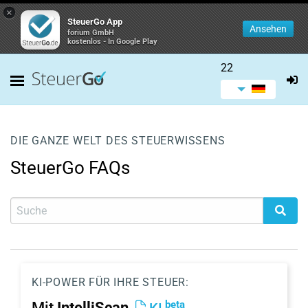
×
SteuerGo App
Ansehen
forium GmbH
kostenlos - In Google Play
22
DIE GANZE WELT DES STEUERWISSENS
SteuerGo FAQs
KI-POWER FÜR IHRE STEUER:
beta
Mit
IntelliScan