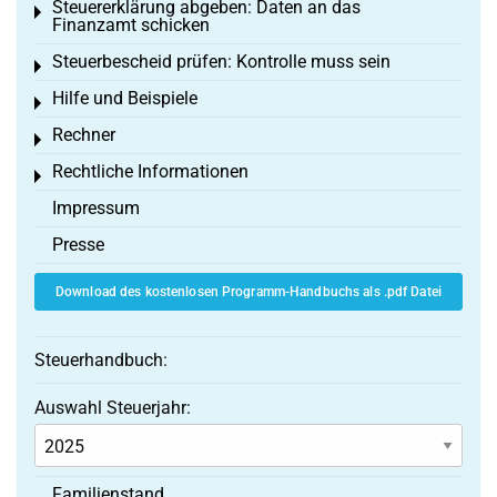
Steuererklärung abgeben: Daten an das
Toggle menu
Finanzamt schicken
Steuerbescheid prüfen: Kontrolle muss sein
Toggle menu
Hilfe und Beispiele
Toggle menu
Rechner
Toggle menu
Rechtliche Informationen
Toggle menu
Impressum
Presse
Download des kostenlosen Programm-Handbuchs als .pdf Datei
Steuerhandbuch:
Auswahl Steuerjahr:
Familienstand