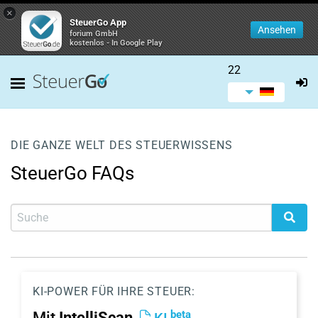
×
SteuerGo App
Ansehen
forium GmbH
kostenlos - In Google Play
22
DIE GANZE WELT DES STEUERWISSENS
SteuerGo FAQs
KI-POWER FÜR IHRE STEUER:
beta
Mit
IntelliScan