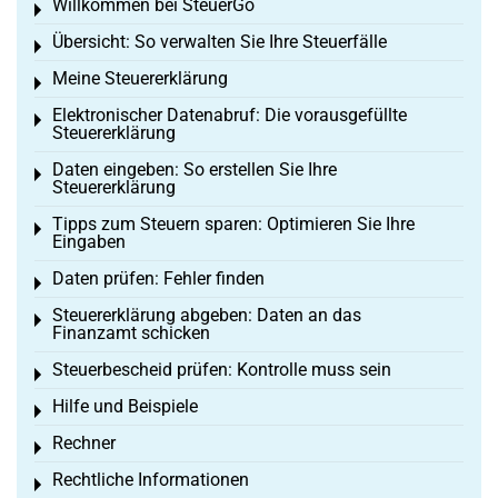
Willkommen bei SteuerGo
Toggle menu
Übersicht: So verwalten Sie Ihre Steuerfälle
Toggle menu
Meine Steuererklärung
Toggle menu
Elektronischer Datenabruf: Die vorausgefüllte
Toggle menu
Steuererklärung
Daten eingeben: So erstellen Sie Ihre
Toggle menu
Steuererklärung
Tipps zum Steuern sparen: Optimieren Sie Ihre
Toggle menu
Eingaben
Daten prüfen: Fehler finden
Toggle menu
Steuererklärung abgeben: Daten an das
Toggle menu
Finanzamt schicken
Steuerbescheid prüfen: Kontrolle muss sein
Toggle menu
Hilfe und Beispiele
Toggle menu
Rechner
Toggle menu
Rechtliche Informationen
Toggle menu