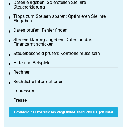
Daten eingeben: So erstellen Sie Ihre
Toggle menu
Steuererklärung
Tipps zum Steuern sparen: Optimieren Sie Ihre
Toggle menu
Eingaben
Daten prüfen: Fehler finden
Toggle menu
Steuererklärung abgeben: Daten an das
Toggle menu
Finanzamt schicken
Steuerbescheid prüfen: Kontrolle muss sein
Toggle menu
Hilfe und Beispiele
Toggle menu
Rechner
Toggle menu
Rechtliche Informationen
Toggle menu
Impressum
Presse
Download des kostenlosen Programm-Handbuchs als .pdf Datei