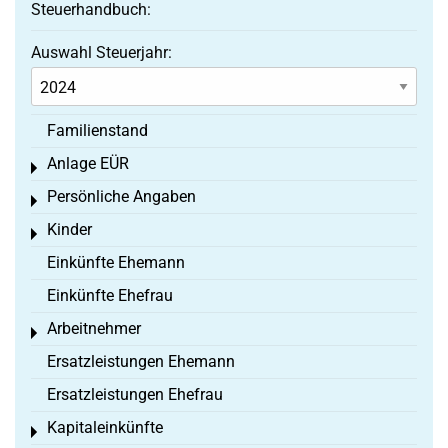
Steuerhandbuch:
Auswahl Steuerjahr:
Familienstand
Anlage EÜR
Toggle menu
Persönliche Angaben
Toggle menu
Kinder
Toggle menu
Einkünfte Ehemann
Einkünfte Ehefrau
Arbeitnehmer
Toggle menu
Ersatzleistungen Ehemann
Ersatzleistungen Ehefrau
Kapitaleinkünfte
Toggle menu