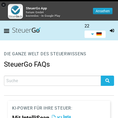
×
SteuerGo App
Ansehen
forium GmbH
kostenlos - In Google Play
22
DIE GANZE WELT DES STEUERWISSENS
SteuerGo FAQs
KI-POWER FÜR IHRE STEUER:
beta
Mit
IntelliScan