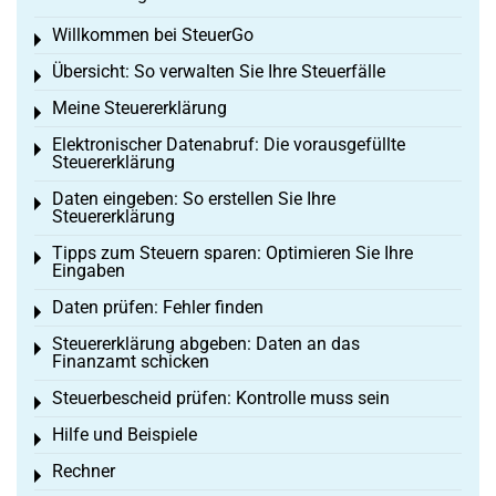
Willkommen bei SteuerGo
Toggle menu
Übersicht: So verwalten Sie Ihre Steuerfälle
Toggle menu
Meine Steuererklärung
Toggle menu
Elektronischer Datenabruf: Die vorausgefüllte
Toggle menu
Steuererklärung
Daten eingeben: So erstellen Sie Ihre
Toggle menu
Steuererklärung
Tipps zum Steuern sparen: Optimieren Sie Ihre
Toggle menu
Eingaben
Daten prüfen: Fehler finden
Toggle menu
Steuererklärung abgeben: Daten an das
Toggle menu
Finanzamt schicken
Steuerbescheid prüfen: Kontrolle muss sein
Toggle menu
Hilfe und Beispiele
Toggle menu
Rechner
Toggle menu