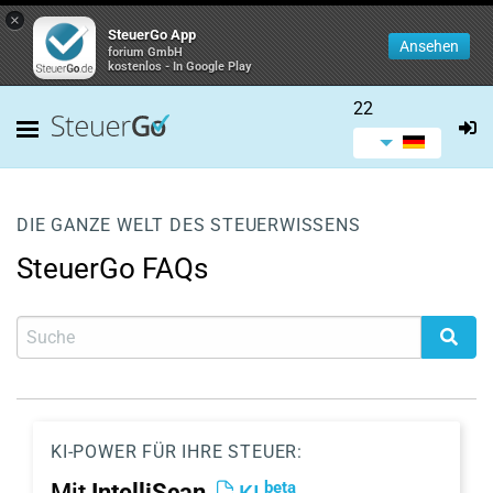
×
SteuerGo App
Ansehen
forium GmbH
kostenlos - In Google Play
22
DIE GANZE WELT DES STEUERWISSENS
SteuerGo FAQs
KI-POWER FÜR IHRE STEUER:
beta
Mit
IntelliScan