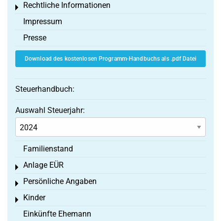
Rechtliche Informationen
Toggle menu
Impressum
Presse
Download des kostenlosen Programm-Handbuchs als .pdf Datei
Steuerhandbuch:
Auswahl Steuerjahr:
Familienstand
Anlage EÜR
Toggle menu
Persönliche Angaben
Toggle menu
Kinder
Toggle menu
Einkünfte Ehemann