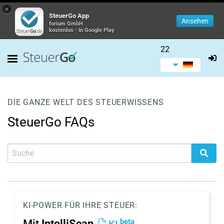
×
SteuerGo App
Ansehen
forium GmbH
kostenlos - In Google Play
22
DIE GANZE WELT DES STEUERWISSENS
SteuerGo FAQs
KI-POWER FÜR IHRE STEUER:
beta
Mit
IntelliScan