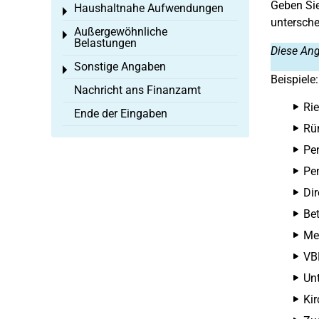
Geben Si
Haushaltnahe Aufwendungen
Toggle menu
untersche
Außergewöhnliche
Toggle menu
Belastungen
Diese Ang
Sonstige Angaben
Toggle menu
Beispiele:
Nachricht ans Finanzamt
Rie
Ende der Eingaben
Rür
Pe
Pe
Dir
Bet
Me
VB
Un
Ki