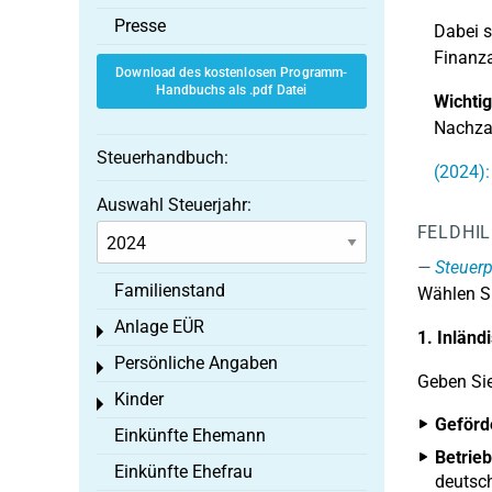
Presse
Dabei s
Finanza
Download des kostenlosen Programm-
Handbuchs als .pdf Datei
Wichtig
Nachzah
Steuerhandbuch:
(2024):
Auswahl Steuerjahr:
FELDHI
Steuerp
Familienstand
Wählen Si
Anlage EÜR
Toggle menu
1. Inländ
Persönliche Angaben
Toggle menu
Geben Sie
Kinder
Toggle menu
Geförd
Einkünfte Ehemann
Betrieb
Einkünfte Ehefrau
deutsch