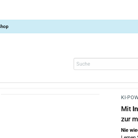
Shop
KI-POW
Mit
I
zur m
Nie wie
Lernen S