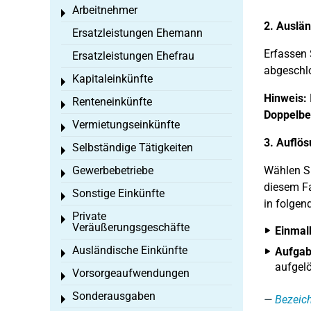
Arbeitnehmer
Toggle menu
2. Auslä
Ersatzleistungen Ehemann
Erfassen 
Ersatzleistungen Ehefrau
abgeschl
Kapitaleinkünfte
Toggle menu
Hinweis:
Renteneinkünfte
Toggle menu
Doppelb
Vermietungseinkünfte
Toggle menu
3. Auflö
Selbständige Tätigkeiten
Toggle menu
Gewerbebetriebe
Wählen Si
Toggle menu
diesem Fa
Sonstige Einkünfte
Toggle menu
in folgend
Private
Toggle menu
Veräußerungsgeschäfte
Einmal
Ausländische Einkünfte
Aufgab
Toggle menu
aufgel
Vorsorgeaufwendungen
Toggle menu
Sonderausgaben
Bezeic
Toggle menu