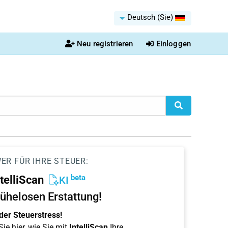
Deutsch (Sie)
Neu registrieren
Einloggen
ER FÜR IHRE STEUER:
beta
ntelliScan
KI
ühelosen Erstattung!
der Steuerstress!
ie hier, wie Sie mit
IntelliScan
Ihre