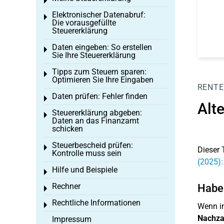
Toggle menu
Elektronischer Datenabruf:
Toggle menu
Die vorausgefüllte
Steuererklärung
Daten eingeben: So erstellen
Toggle menu
Sie Ihre Steuererklärung
Tipps zum Steuern sparen:
Toggle menu
Optimieren Sie Ihre Eingaben
RENTE
Daten prüfen: Fehler finden
Toggle menu
Alt
Steuererklärung abgeben:
Toggle menu
Daten an das Finanzamt
schicken
Steuerbescheid prüfen:
Toggle menu
Dieser 
Kontrolle muss sein
(2025):
Hilfe und Beispiele
Toggle menu
Rechner
Haben
Toggle menu
Rechtliche Informationen
Toggle menu
Wenn in
Nachza
Impressum