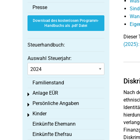
Was 
Presse
Sind
Wann
Download des kostenlosen Programm-
Eige
Handbuchs als .pdf Datei
Dieser 
(2025)
Steuerhandbuch:
Auswahl Steuerjahr:
Diskr
Familienstand
Nach d
Anlage EÜR
Toggle menu
ethnisc
Persönliche Angaben
Toggle menu
Identit
Kinder
hierdur
Toggle menu
verlang
Einkünfte Ehemann
Finanzg
Einkünfte Ehefrau
Diskrim