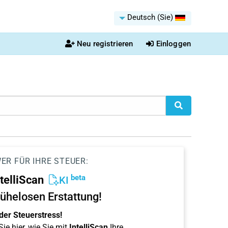
Deutsch (Sie)
Neu registrieren
Einloggen
ER FÜR IHRE STEUER:
beta
ntelliScan
KI
ühelosen Erstattung!
der Steuerstress!
ie hier, wie Sie mit
IntelliScan
Ihre