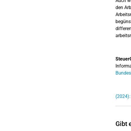
Auch we
den Arb
Arbeits
begünst
differe
arbeits
Steuer
Informa
Bundes
(2024):
Gibt 