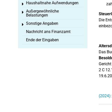
Haushaltnahe Aufwendungen
za
Toggle menu
Außergewöhnliche
Toggle menu
Steuer
Belastungen
Die Ent
Sonstige Angaben
Toggle menu
einbezo
Nachricht ans Finanzamt
Ende der Eingaben
Alters
Das Bu
Besold
Gericht
2 C 12.
19.6.20
(2024):