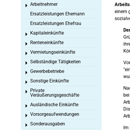
Arbeitnehmer
Arbeits
Toggle menu
einem g
Ersatzleistungen Ehemann
sozialv
Ersatzleistungen Ehefrau
Der
Kapitaleinkünfte
Toggle menu
Gr
Renteneinkünfte
ihr
Toggle menu
Kör
Vermietungseinkünfte
Toggle menu
Selbständige Tätigkeiten
Vor
Toggle menu
"ei
Gewerbebetriebe
Toggle menu
wur
Sonstige Einkünfte
Toggle menu
Nac
Private
Toggle menu
Veräußerungsgeschäfte
bei
Arb
Ausländische Einkünfte
Toggle menu
Dis
Vorsorgeaufwendungen
Toggle menu
Arb
Sonderausgaben
Toggle menu
Im 