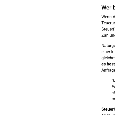
Wer b
Wenn Ar
Teuerun
Steuerf
Zahlung
Naturg
einer I
gleichm
es best
Anfrage
"
P
s
u
Steuer