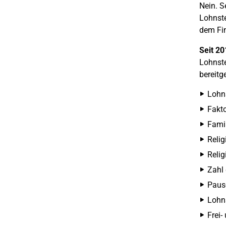
Nein. S
Lohnste
dem Fi
Seit 20
Lohnste
bereitg
Lohns
Fakto
Famil
Relig
Relig
Zahl 
Pausc
Lohn
Frei-