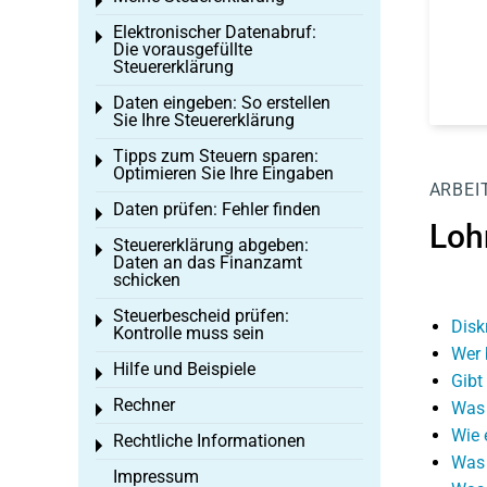
Toggle menu
Elektronischer Datenabruf:
Toggle menu
Die vorausgefüllte
Steuererklärung
Daten eingeben: So erstellen
Toggle menu
Sie Ihre Steuererklärung
Tipps zum Steuern sparen:
Toggle menu
Optimieren Sie Ihre Eingaben
ARBEI
Daten prüfen: Fehler finden
Toggle menu
Loh
Steuererklärung abgeben:
Toggle menu
Daten an das Finanzamt
schicken
Steuerbescheid prüfen:
Toggle menu
Disk
Kontrolle muss sein
Wer 
Hilfe und Beispiele
Toggle menu
Gibt
Rechner
Was 
Toggle menu
Wie 
Rechtliche Informationen
Toggle menu
Was 
Impressum