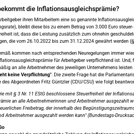
ekommt die Inflationsausgleichsprämie?
beitgeber ihren Mitarbeitern eine so genannte Inflationsausgleic
gsrate), bleibt diese bis zu einem Betrag von 3.000 Euro steuer-
reiheit ist, dass die Leistung zusätzlich zum ohnehin geschuldet
en, die vom 26.10.2022 bis zum 31.12.2024 gewährt werden (§ 
emäß kommen nach entsprechenden Neuregelungen immer wieder
nflationsausgleichsprämie für Arbeitgeber verpflichtend ist. Und, 
äßig an alle Arbeitnehmer des jeweiligen Unternehmens leisten m
eht keine Verpflichtung"
. Die zweite Frage hat die Parlamentari
 des Abgeordneten Fritz Güntzler (CDU/CSU) wie folgt beantwor
Die mit § 3 Nr. 11 EStG beschlossene Steuerfreiheit der Inflation
rämie an alle Arbeitnehmerinnen und Arbeitnehmer ausgezahlt 
teuerlichen Freibetrag, der innerhalb des Begünstigungszeitraum
nd Arbeitnehmer ausgezahlt werden kann" (Bundestags-Drucksa
Go