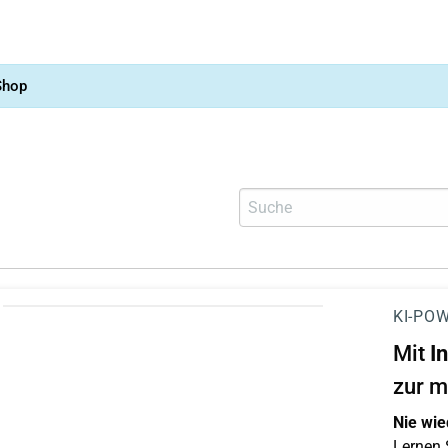
Shop
KI-POW
Mit
I
zur m
Nie wie
Lernen S