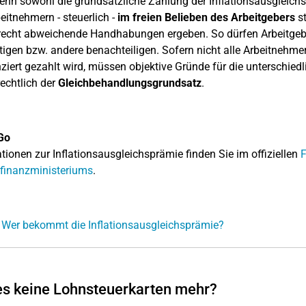
nn sowohl die grundsätzliche Zahlung der Inflationsausgleichsp
eitnehmern - steuerlich -
im freien Belieben des Arbeitgebers
st
recht abweichende Handhabungen ergeben. So dürfen Arbeitge
igen bzw. andere benachteiligen. Sofern nicht alle Arbeitnehmer
nziert gezahlt wird, müssen objektive Gründe für die unterschied
rechtlich der
Gleichbehandlungsgrundsatz
.
Go
tionen zur Inflationsausgleichsprämie finden Sie im offiziellen
F
finanzministeriums
.
 Wer bekommt die Inflationsausgleichsprämie?
es keine Lohnsteuerkarten mehr?