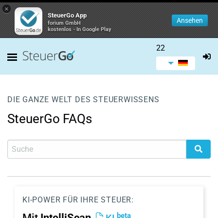
×
SteuerGo App
Ansehen
forium GmbH
kostenlos - In Google Play
22
DIE GANZE WELT DES STEUERWISSENS
SteuerGo FAQs
KI-POWER FÜR IHRE STEUER:
beta
Mit
IntelliScan