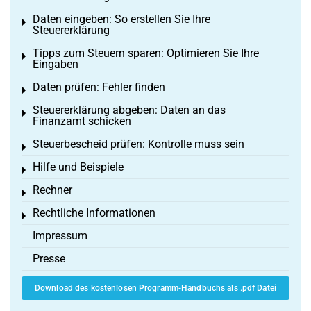
Daten eingeben: So erstellen Sie Ihre
Toggle menu
Steuererklärung
Tipps zum Steuern sparen: Optimieren Sie Ihre
Toggle menu
Eingaben
Daten prüfen: Fehler finden
Toggle menu
Steuererklärung abgeben: Daten an das
Toggle menu
Finanzamt schicken
Steuerbescheid prüfen: Kontrolle muss sein
Toggle menu
Hilfe und Beispiele
Toggle menu
Rechner
Toggle menu
Rechtliche Informationen
Toggle menu
Impressum
Presse
Download des kostenlosen Programm-Handbuchs als .pdf Datei