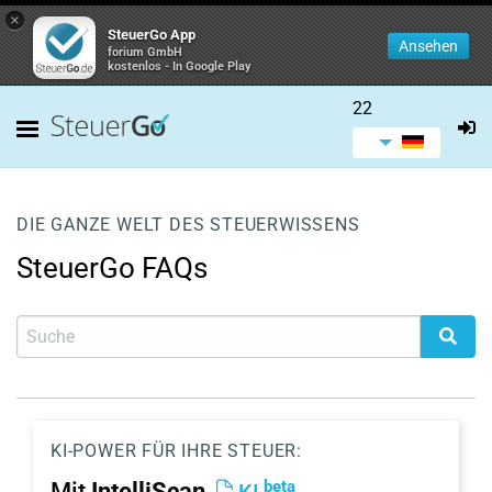
×
SteuerGo App
Ansehen
forium GmbH
kostenlos - In Google Play
22
DIE GANZE WELT DES STEUERWISSENS
SteuerGo FAQs
KI-POWER FÜR IHRE STEUER:
beta
Mit
IntelliScan