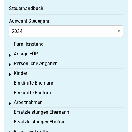
Steuerhandbuch:
Auswahl Steuerjahr:
Familienstand
Anlage EÜR
Toggle menu
Persönliche Angaben
Toggle menu
Kinder
Toggle menu
Einkünfte Ehemann
Einkünfte Ehefrau
Arbeitnehmer
Toggle menu
Ersatzleistungen Ehemann
Ersatzleistungen Ehefrau
Kapitaleinkünfte