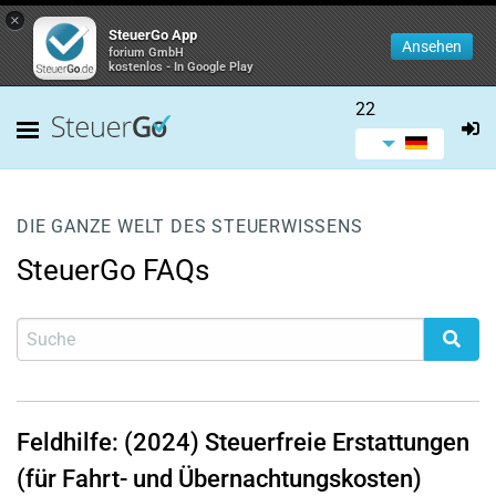
×
SteuerGo App
Ansehen
forium GmbH
kostenlos - In Google Play
22
DIE GANZE WELT DES STEUERWISSENS
SteuerGo FAQs
Feldhilfe: (2024) Steuerfreie Erstattungen
(für Fahrt- und Übernachtungskosten)