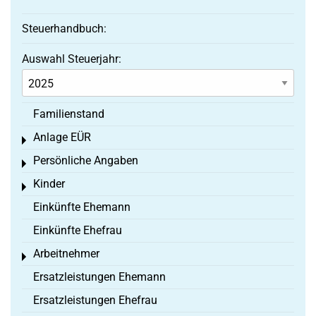
Steuerhandbuch:
Auswahl Steuerjahr:
Familienstand
Anlage EÜR
Toggle menu
Persönliche Angaben
Toggle menu
Kinder
Toggle menu
Einkünfte Ehemann
Einkünfte Ehefrau
Arbeitnehmer
Toggle menu
Ersatzleistungen Ehemann
Ersatzleistungen Ehefrau