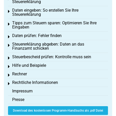
Steuererklärung
Daten eingeben: So erstellen Sie Ihre
Toggle menu
Steuererklärung
Tipps zum Steuern sparen: Optimieren Sie Ihre
Toggle menu
Eingaben
Daten prüfen: Fehler finden
Toggle menu
Steuererklärung abgeben: Daten an das
Toggle menu
Finanzamt schicken
Steuerbescheid prüfen: Kontrolle muss sein
Toggle menu
Hilfe und Beispiele
Toggle menu
Rechner
Toggle menu
Rechtliche Informationen
Toggle menu
Impressum
Presse
Download des kostenlosen Programm-Handbuchs als .pdf Datei