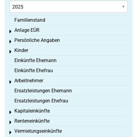
Familienstand
Anlage EÜR
Toggle menu
Persönliche Angaben
Toggle menu
Kinder
Toggle menu
Einkünfte Ehemann
Einkünfte Ehefrau
Arbeitnehmer
Toggle menu
Ersatzleistungen Ehemann
Ersatzleistungen Ehefrau
Kapitaleinkünfte
Toggle menu
Renteneinkünfte
Toggle menu
Vermietungseinkünfte
Toggle menu