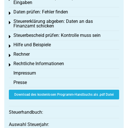
Eingaben
Daten prüfen: Fehler finden
Toggle menu
Steuererklärung abgeben: Daten an das
Toggle menu
Finanzamt schicken
Steuerbescheid prüfen: Kontrolle muss sein
Toggle menu
Hilfe und Beispiele
Toggle menu
Rechner
Toggle menu
Rechtliche Informationen
Toggle menu
Impressum
Presse
Download des kostenlosen Programm-Handbuchs als .pdf Datei
Steuerhandbuch:
Auswahl Steuerjahr: