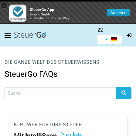
×
SteuerGo App
Ansehen
forium GmbH
kostenlos - In Google Play
22
DIE GANZE WELT DES STEUERWISSENS
SteuerGo FAQs
KI-POWER FÜR IHRE STEUER:
beta
Mit
IntelliScan